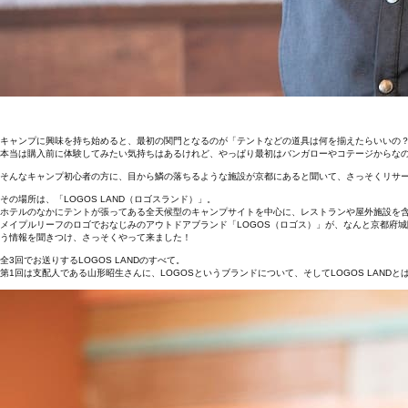
キャンプに興味を持ち始めると、最初の関門となるのが「テントなどの道具は何を揃えたらいいの
本当は購入前に体験してみたい気持ちはあるけれど、やっぱり最初はバンガローやコテージからな
そんなキャンプ初心者の方に、目から鱗の落ちるような施設が京都にあると聞いて、さっそくリサ
その場所は、「LOGOS LAND（ロゴスランド）」。
ホテルのなかにテントが張ってある全天候型のキャンプサイトを中心に、レストランや屋外施設を
メイプルリーフのロゴでおなじみのアウトドアブランド「LOGOS（ロゴス）」が、なんと京都府城
う情報を聞きつけ、さっそくやって来ました！
全3回でお送りするLOGOS LANDのすべて。
第1回は支配人である山形昭生さんに、LOGOSというブランドについて、そしてLOGOS LAND