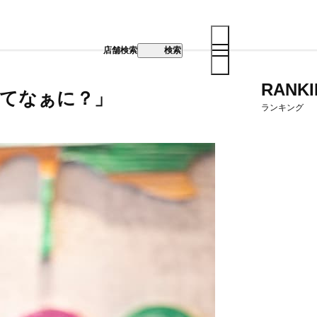
店舗検索
検索
RANK
Dってなぁに？」
ランキング