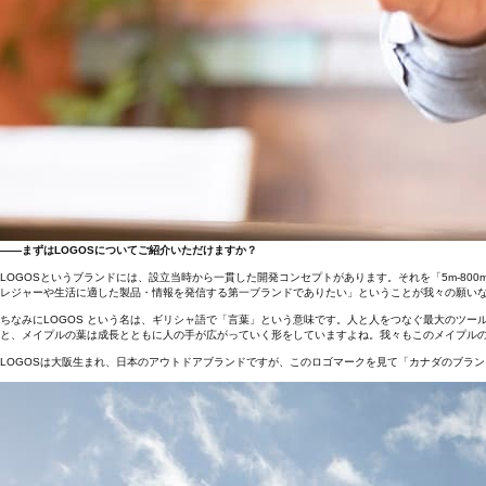
――まずはLOGOSについてご紹介いただけますか？
LOGOSというブランドには、設立当時から一貫した開発コンセプトがあります。それを「5m-80
レジャーや生活に適した製品・情報を発信する第一ブランドでありたい」ということが我々の願い
ちなみにLOGOS という名は、ギリシャ語で「言葉」という意味です。人と人をつなぐ最大のツー
と、メイプルの葉は成長とともに人の手が広がっていく形をしていますよね。我々もこのメイプル
LOGOSは大阪生まれ、日本のアウトドアブランドですが、このロゴマークを見て「カナダのブラ