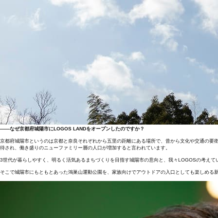
――なぜ京都府城陽市にLOGOS LANDをオープンしたのですか？
京都府城陽市というのは京都と奈良それぞれから五里の距離にある場所で、昔から文化や交通の要衛
待され、働き盛りのニューファミリー層の人口が増加すると言われています。
3世代が暮らしやすく、明るく活気あるまちづくりを目指す城陽市の意向と、我々LOGOSの考え
そこで城陽市にもともとあった鴻巣山運動公園を、家族向けでアウトドアの入口としても楽しめる新し