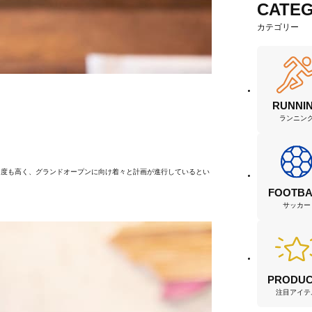
CATE
カテゴリー
RUNNI
ランニン
目度も高く、グランドオープンに向け着々と計画が進行しているとい
FOOTBA
サッカー
PRODUC
注目アイテ