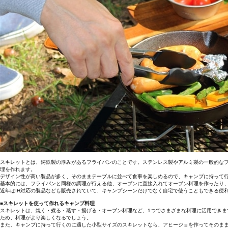
スキレットとは、鋳鉄製の厚みがあるフライパンのことです。ステンレス製やアルミ製の一般的な
理を作れます。
デザイン性が高い製品が多く、そのままテーブルに並べて食事を楽しめるので、キャンプに持って
基本的には、フライパンと同様の調理が行える他、オーブンに直接入れてオーブン料理を作ったり
近年はIH対応の製品なども販売されていて、キャンプシーンだけでなく自宅で使うこともできる便
■スキレットを使って作れるキャンプ料理
スキレットは、焼く・煮る・蒸す・揚げる・オーブン料理など、1つでさまざまな料理に活用でき
ため、料理がより楽しくなるでしょう。
また、キャンプに持って行くのに適した小型サイズのスキレットなら、アヒージョを作ってそのま