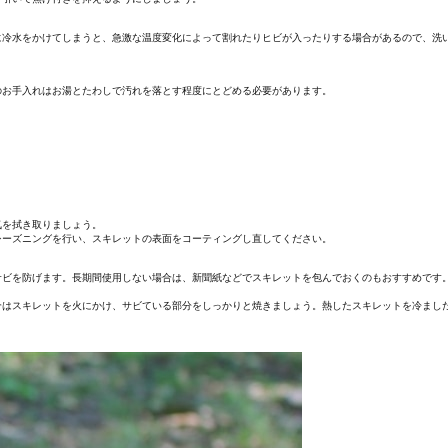
に冷水をかけてしまうと、急激な温度変化によって割れたりヒビが入ったりする場合があるので、洗
のお手入れはお湯とたわしで汚れを落とす程度にとどめる必要があります。
気を拭き取りましょう。
シーズニングを行い、スキレットの表面をコーティングし直してください。
サビを防げます。長期間使用しない場合は、新聞紙などでスキレットを包んでおくのもおすすめです
合はスキレットを火にかけ、サビている部分をしっかりと焼きましょう。熱したスキレットを冷まし