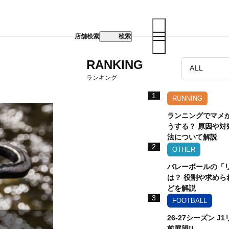
店舗検索
検索
RANKING
ランキング
1
RUNNING
ランニングでマメ
うする？ 原因や対
法について解説
2
OTHER
バレーボールの「
は？ 役割や求めら
どを解説
3
FOOTBALL
26-27シーズン J
前展望!!