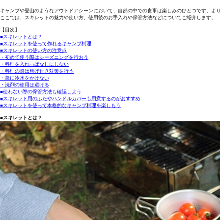
キャンプや登山のようなアウトドアシーンにおいて、自然の中での食事は楽しみのひとつです。よ
ここでは、スキレットの魅力や使い方、使用後のお手入れや保管方法などについてご紹介します。
【目次】
■スキレットとは？
■スキレットを使って作れるキャンプ料理
■スキレットの使い方の注意点
・初めて使う際はシーズニングを行おう
・料理を入れっぱなしにしない
・料理の際は焦げ付き対策を行う
・急に冷水をかけない
・洗剤の使用は避ける
■使わない際の保管方法も確認しよう
■スキレット用のふたやハンドルカバーも用意するのがおすすめ
■スキレットを使って本格的なキャンプ料理を楽しもう
■スキレットとは？