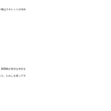
い物はスキレットが冷め
。新聞紙が余分な水分を
たら、たわしを使ってサ