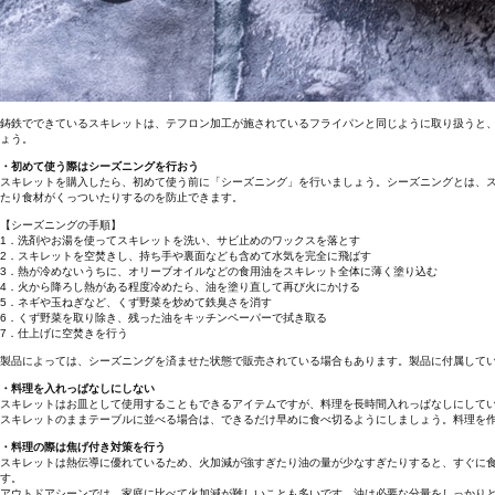
鋳鉄でできているスキレットは、テフロン加工が施されているフライパンと同じように取り扱うと
ょう。
・初めて使う際はシーズニングを行おう
スキレットを購入したら、初めて使う前に「シーズニング」を行いましょう。シーズニングとは、
たり食材がくっついたりするのを防止できます。
【シーズニングの手順】
1．洗剤やお湯を使ってスキレットを洗い、サビ止めのワックスを落とす
2．スキレットを空焚きし、持ち手や裏面なども含めて水気を完全に飛ばす
3．熱が冷めないうちに、オリーブオイルなどの食用油をスキレット全体に薄く塗り込む
4．火から降ろし熱がある程度冷めたら、油を塗り直して再び火にかける
5．ネギや玉ねぎなど、くず野菜を炒めて鉄臭さを消す
6．くず野菜を取り除き、残った油をキッチンペーパーで拭き取る
7．仕上げに空焚きを行う
製品によっては、シーズニングを済ませた状態で販売されている場合もあります。製品に付属して
・料理を入れっぱなしにしない
スキレットはお皿として使用することもできるアイテムですが、料理を長時間入れっぱなしにして
スキレットのままテーブルに並べる場合は、できるだけ早めに食べ切るようにしましょう。料理を
・料理の際は焦げ付き対策を行う
スキレットは熱伝導に優れているため、火加減が強すぎたり油の量が少なすぎたりすると、すぐに
す。
アウトドアシーンでは、家庭に比べて火加減が難しいことも多いです。油は必要な分量をしっかり