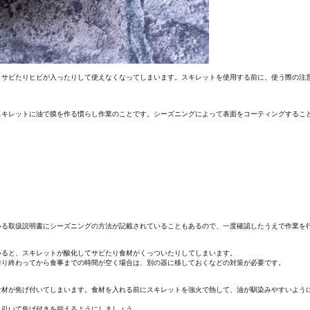
、サビたりヒビが入ったりして使えなくなってしまいます。スキレットを使用する前に、使う際の注
スキレットに油で膜を作る慣らし作業のことです。シーズニングによって表面をコーティングするこ
いる取扱説明書にシーズニングの方法が記載されていることもあるので、一度確認したうえで作業を
いると、スキレットが酸化してサビたり食材がくっついたりしてしまいます。
作り終わってから食事までの時間が空く場合は、別の器に移しておくなどの対策が必要です。
食材が焦げ付いてしまいます。食材を入れる前にスキレットを強火で熱して、油が馴染みやすいよう
と引いて焦げ付きを抑えるようにしましょう。