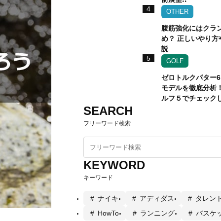
4
OTHER
腹筋強化にはクラ
め？ 正しいやり方
説
5
GOLF
ゼロトルクパター6
モデルを徹底分析
ルフ５でチェック
SEARCH
フリーワード検索
KEYWORD
キーワード
ナイキ
アディダス
タレン
HowTo
ランニング
バスケ