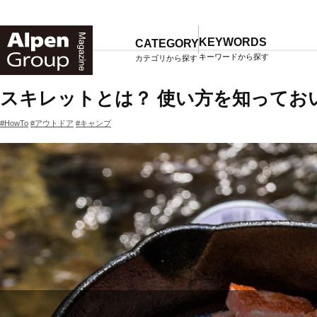
Alpen
Online
KEYWORDS
CATEGORY
キーワードから探す
カテゴリから探す
TOP
マガジン一覧
スキレットとは？ 使い方を知ってお
#HowTo
#アウトドア
#キャンプ