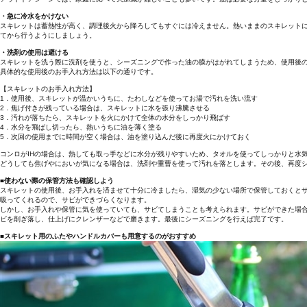
・急に冷水をかけない
スキレットは蓄熱性が高く、調理後火から降ろしてもすぐには冷えません。熱いままのスキレット
てから行うようにしましょう。
・洗剤の使用は避ける
スキレットを洗う際に洗剤を使うと、シーズニングで作った油の膜がはがれてしまうため、使用後
具体的な使用後のお手入れ方法は以下の通りです。
【スキレットのお手入れ方法】
1．使用後、スキレットが温かいうちに、たわしなどを使ってお湯で汚れを洗い流す
2．焦げ付きが残っている場合は、スキレットに水を張り沸騰させる
3．汚れが落ちたら、スキレットを火にかけて全体の水分をしっかり飛ばす
4．水分を飛ばし切ったら、熱いうちに油を薄く塗る
5．次回の使用までに時間が空く場合は、油を塗り込んだ後に再度火にかけておく
コンロがIHの場合は、熱しても取っ手などに水分が残りやすいため、タオルを使ってしっかりと水
どうしても焦げやにおいが気になる場合は、洗剤や重曹を使って汚れを落とします。その後、再度
■使わない際の保管方法も確認しよう
スキレットの使用後、お手入れを済ませて十分に冷ましたら、湿気の少ない場所で保管しておくと
吸ってくれるので、サビができづらくなります。
しかし、お手入れや保管に気を使っていても、サビてしまうことも考えられます。サビができた場
ビを削ぎ落し、仕上げにクレンザーなどで磨きます。最後にシーズニングを行えば完了です。
■スキレット用のふたやハンドルカバーも用意するのがおすすめ