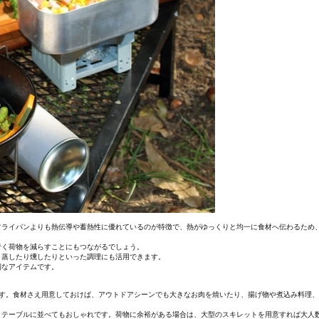
フライパンよりも熱伝導や蓄熱性に優れているのが特徴で、熱がゆっくりと均一に食材へ伝わるため
行く荷物を減らすことにもつながるでしょう。
、蒸したり燻したりといった調理にも活用できます。
利なアイテムです。
ます。食材さえ用意しておけば、アウトドアシーンでも大きなお肉を焼いたり、揚げ物や煮込み料理
まテーブルに並べてもおしゃれです。荷物に余裕がある場合は、大型のスキレットを用意すれば大人