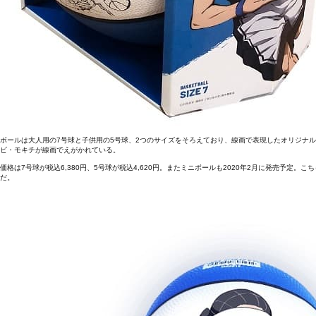
ボールは大人用の7号球と子供用の5号球、2つのサイズをそろえており、線画で表現したオリジナ
ビ・モキチが線画でえがかれている。
価格は7号球が税込6,380円、5号球が税込4,620円。またミニボールも2020年2月に発売予
だ。