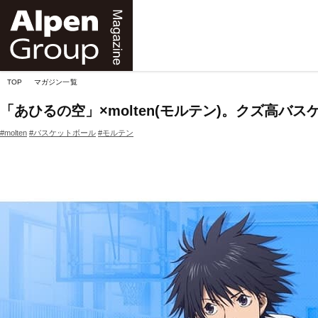
Alpen
Online
TOP
マガジン一覧
「あひるの空」×molten(モルテン)。クズ高
#molten
#バスケットボール
#モルテン