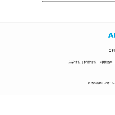
ご利
企業情報
採用情報
利用規約
古物商許認可 (株)アル