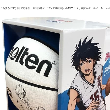
『あひるの空(日向武史原作、週刊少年マガジンで連載中)』のTVアニメと競技用ボールメーカー mo