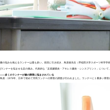
膝の悩みを抱えるランナーは最も多い。前回に引き続き、鳥居俊先生（早稲田大学スポーツ科学学術院准
[ランナーを悩ませる足の痛み。代表的な「足底腱膜炎・アキレス腱炎・シンスプリント」について
――多くのランナーが膝の障害に悩まされている
鳥居：1979年、日本で初めて市民ランナーの障害の調査が行われました。ランナーに１番多い障