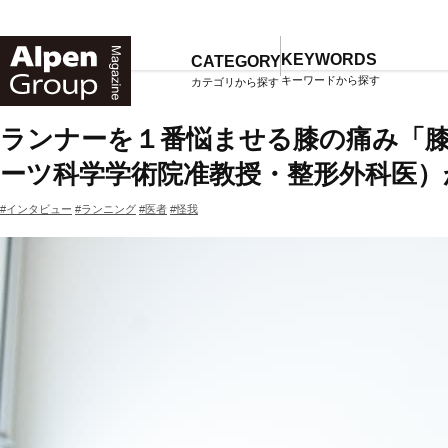
Alpen
Online
KEYWORDS
CATEGORY
キーワードから探す
カテゴリから探す
TOP
マガジン一覧
ランナーを１番悩ませる膝の痛み「膝
ーツ科学学術院准教授・整形外科医）
#インタビュー
#ランニング
#医者
#怪我