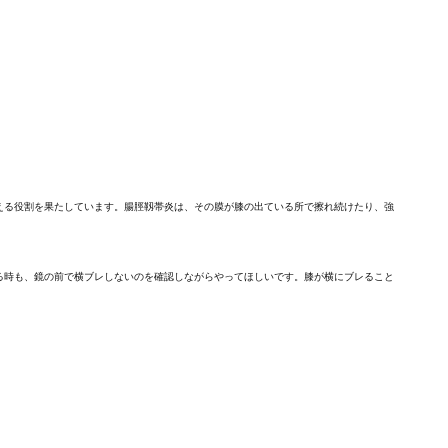
える役割を果たしています。腸脛靱帯炎は、その膜が膝の出ている所で擦れ続けたり、強
る時も、鏡の前で横ブレしないのを確認しながらやってほしいです。膝が横にブレること