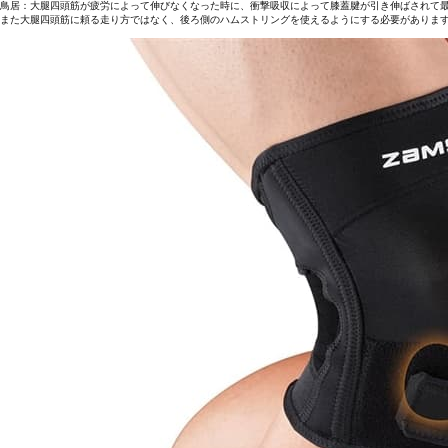
鳥居：大腿四頭筋が疲労によって伸びなくなった時に、衝撃吸収によって膝蓋腱が引き伸ばされて
また大腿四頭筋に頼る走り方ではなく、後ろ側のハムストリングを使えるようにする必要がありま