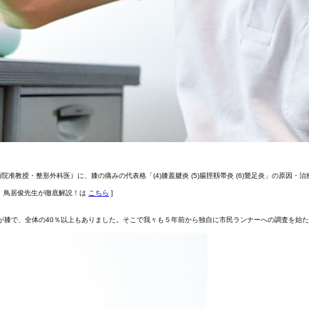
教授・整形外科医）に、膝の痛みの代表格「(4)膝蓋腱炎 (5)腸脛靱帯炎 (6)鵞足炎」の原因
、鳥居俊先生が徹底解説！は
こちら
]
害が膝で、全体の40％以上もありました。そこで我々も５年前から独自に市民ランナーへの調査を始