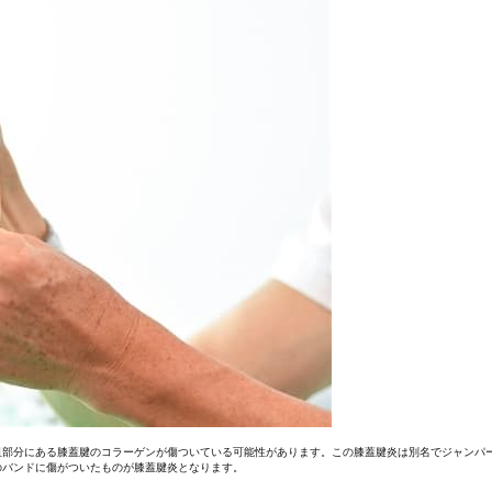
皿部分にある膝蓋腱のコラーゲンが傷ついている可能性があります。この膝蓋腱炎は別名でジャンパ
のバンドに傷がついたものが膝蓋腱炎となります。