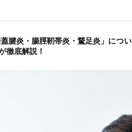
蓋腱炎・腸脛靭帯炎・鵞足炎」につい
が徹底解説！