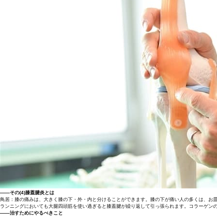
――その(4)膝蓋腱炎とは
鳥居：膝の痛みは、大きく膝の下・外・内と分けることができます。膝の下が痛い人の多くは、お
ランニングにおいても大腿四頭筋を使い過ぎると膝蓋腱が繰り返して引っ張られます。コラーゲン
――治すためにやるべきこと