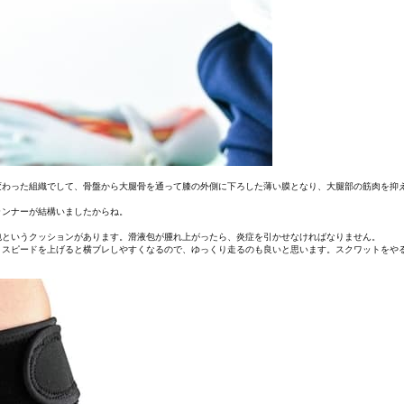
変わった組織でして、骨盤から大腿骨を通って膝の外側に下ろした薄い膜となり、大腿部の筋肉を抑
ランナーが結構いましたからね。
包というクッションがあります。滑液包が腫れ上がったら、炎症を引かせなければなりません。
。スピードを上げると横ブレしやすくなるので、ゆっくり走るのも良いと思います。スクワットをや