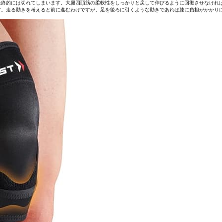
最終的には切れてしまいます。大腿四頭筋の柔軟性をしっかりと戻して伸びるように回復させなけれ
す。走る動きを考えると前に進むわけですが、足を後ろに引くような動きであれば膝に負担がかかり