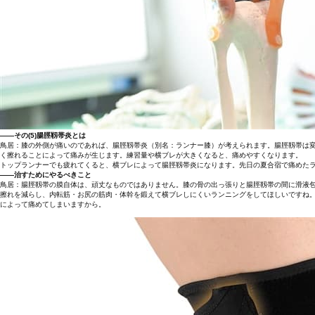
――その(5)腸脛靱帯炎とは
鳥居：膝の外側が痛いのであれば、腸脛靱帯炎（別名：ランナー膝）が考えられます。腸脛靱帯は
く擦れることによって痛みが生じます。練習量や横ブレが大きくなると、痛めやすくなります。
トップランナーでも疲れてくると、横ブレによって腸脛靱帯炎になります。先日の夏合宿で痛めた
――治すためにやるべきこと
鳥居：腸脛靱帯の膜自体は、頑丈なものではありません。膝の骨の出っ張りと腸脛靱帯の間に滑液
擦れを減らし、内転筋・お尻の筋肉・体幹を鍛えて横ブレしにくいランニングをしてほしいですね
によって痛めてしまいますから。