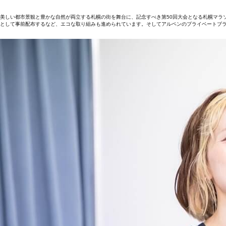
美しい都市景観と豊かな自然が両立する札幌の街を舞台に、記念すべき第50回大会となる札幌マラソ
として事前配布するなど、エコな取り組みも進められています。そしてアルペンのプライベートブランド