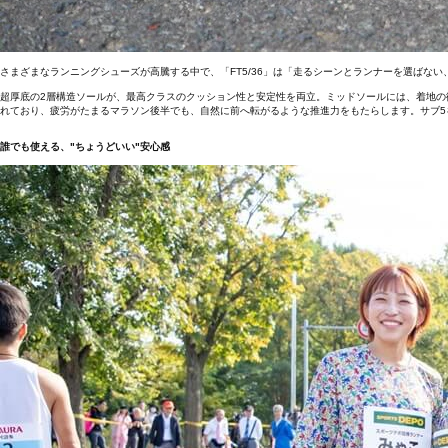
さまざまなランニングシューズが高騰する中で、「FT5/36」は「走るシーンとランナーを選ばな
超厚底の2層構造ソールが、最高クラスのクッション性と安定性を両立。ミッドソールには、着地の衝撃
れており、疲労がたまるマラソン後半でも、自然に前へ転がるような推進力をもたらします。サブ5
誰でも使える、"ちょうどいい"安心感