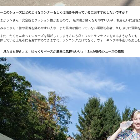
―このシューズはどのようなランナーもしくは悩みを持っているにおすすめしたいですか？
まかランさん：安定感とクッション性があるので、 足の裏が痛くなりやすい人や、私みたいに足首
みゃこさん：膝や足首を痛めやすい人や、まだ筋肉が備わっていない運動初心者、久しぶりに運動
また、たくさん走ってシューズを消耗してしまう方にも◎！ウルトラマラソンを走るような方でも
探している上級者にもおすすめできますね。ランニングだけでなく、ウォーキングや小走りを楽し
「見た目も好き」と「ゆっくりペースが最高に気持ちいい」！2人が語るシューズの感想