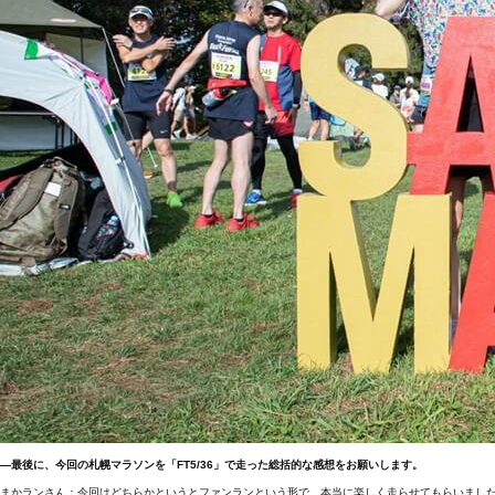
―最後に、今回の札幌マラソンを「FT5/36」で走った総括的な感想をお願いします。
まかランさん：今回はどちらかというとファンランという形で、本当に楽しく走らせてもらいまし