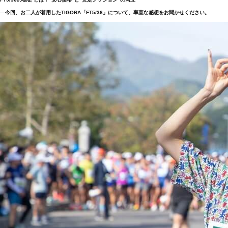
―今回、お二人が着用したTIGORA「FT5/36」について、率直な感想をお聞かせください。