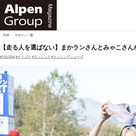
Alpen
Online
TOP
マガジン一覧
【走る人を選ばない】まかランさんとみゃこさんがT
#TIGORA
#ティゴラ
#ランニング
#ランニングシューズ