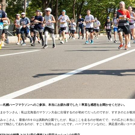
―札幌ハーフマラソンへのご参加、本当にお疲れ様でした！率直な感想をお聞かせください。
まかランさん：私は北海道のマラソン大会に出場するのが初めてだったのですが、すすきのとか観
みゃこさん： 最後の5キロは真駒内公園でしたが、私はここを走るのが初めてで、その広さに本当
けで独占して走れるのが、すごく気持ちよかったです。ハーフマラソンなのに、満足度の高いコー
FT5/36の秘密 とは？“安心価格”と“安定クッション”の両立