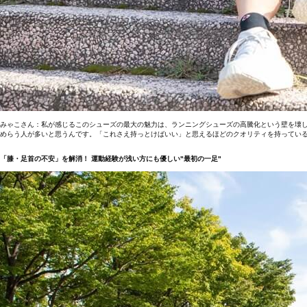
みゃこさん：私が感じるこのシューズの最大の魅力は、ランニングシューズの高騰化という壁を壊
めらう人が多いと思うんです。「これさえ持っとけばいい」と思えるほどのクオリティを持ってい
「膝・足首の不安」を解消！ 運動経験が浅い方にも優しい"最初の一足"