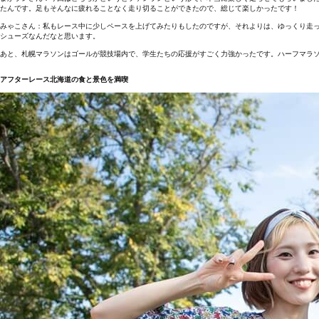
たんです。足もそんなに疲れることなく走り切ることができたので、総じて楽しかったです！
みゃこさん：私もレース中に少しペースを上げてみたりもしたのですが、それよりは、ゆっくり走
シューズなんだなと思います。
あと、札幌マラソンはゴールが競技場内で、学生たちの応援がすごく力強かったです。ハーフマラソ
アフターレース北海道の食と景色を満喫