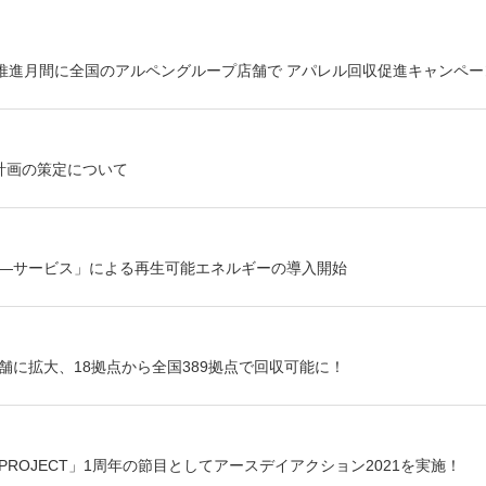
R推進月間に全国のアルペングループ店舗で アパレル回収促進キャンペ
計画の策定について
―サービス」による再生可能エネルギーの導入開始
に拡大、18拠点から全国389拠点で回収可能に！
DREAM PROJECT」1周年の節目としてアースデイアクション2021を実施！