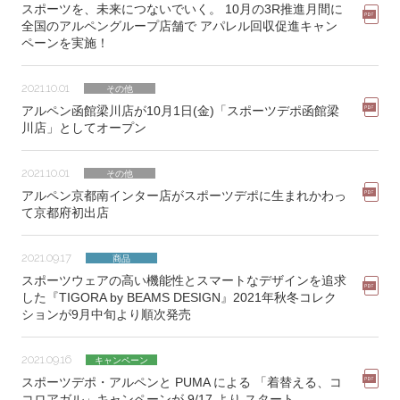
スポーツを、未来につないでいく。 10月の3R推進月間に
全国のアルペングループ店舗で アパレル回収促進キャン
ペーンを実施！
2021.10.01
その他
アルペン函館梁川店が10月1日(金)「スポーツデポ函館梁
川店」としてオープン
2021.10.01
その他
アルペン京都南インター店がスポーツデポに生まれかわっ
て京都府初出店
2021.09.17
商品
スポーツウェアの高い機能性とスマートなデザインを追求
した『TIGORA by BEAMS DESIGN』2021年秋冬コレク
ションが9月中旬より順次発売
2021.09.16
キャンペーン
スポーツデポ・アルペンと PUMA による 「着替える、コ
コロアガル」キャンペーンが 9/17 より スタート