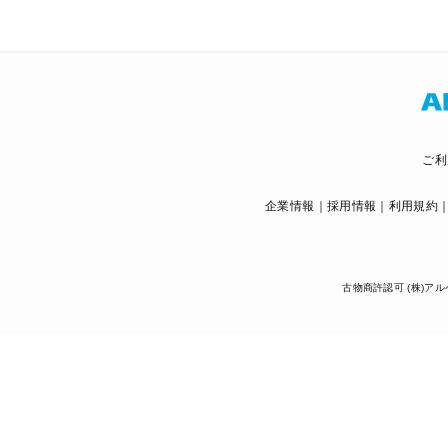
ご利
企業情報
採用情報
利用規約
古物商許認可 (株)アル