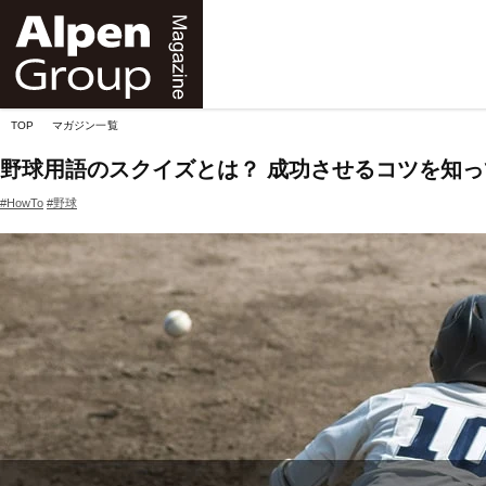
Alpen
Online
TOP
マガジン一覧
野球用語のスクイズとは？ 成功させるコツを知っ
#HowTo
#野球