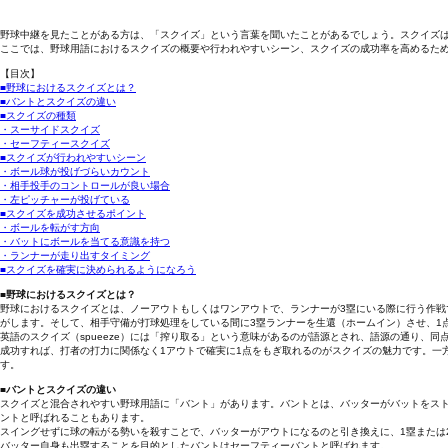
野球中継を見たことがある方は、「スクイズ」という言葉を聞いたことがあるでしょう。スクイズは
ここでは、野球用語におけるスクイズの概要や行われやすいシーン、スクイズの成功率を高めるた
【目次】
■野球におけるスクイズとは？
■バントとスクイズの違い
■スクイズの種類
・スーサイドスクイズ
・セーフティースクイズ
■スクイズが行われやすいシーン
・ボール球が投げづらいカウント
・相手投手のコントロールが良い場合
・左ピッチャーが投げている
■スクイズを成功させるポイント
・ボールを転がす方向
・バットにボールを当てる意識を持つ
・ランナーが走り出すタイミング
■スクイズを確実に決められるようになろう
■野球におけるスクイズとは？
野球におけるスクイズとは、ノーアウトもしくはワンアウトで、ランナーが3塁にいる際に行う作戦
がします。そして、相手守備が打球処理をしている間に3塁ランナーを生還（ホームイン）させ、1
英語のスクイズ（spueeze）には「搾り取る」という意味があるのが語源とされ、語源の通り、
成功すれば、打者の打力に関係なく1アウトで確実に1点をもぎ取れるのがスクイズの魅力です。一
す。
■バントとスクイズの違い
スクイズと混合されやすい野球用語に「バント」があります。バントとは、バッターがバットをス
ントと呼ばれることもあります。
スイングせずに球の転がる勢いを殺すことで、バッターがアウトになるのと引き換えに、1塁または
バッター自身も出塁することを目的としたバントはセーフティーバントと呼ばれます。