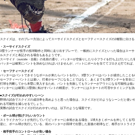
スクイズは、そのプレー方法によってスーサイドスクイズとセーフティースクイズの2種類に分ける
・スーサイドスクイズ
3塁ランナーが投手の投球動作と同時に走り出すプレーで、一般的にスクイズといった場合はスー
ルスクイズと表記される場合もあるようです。
スーサイド（suicide・自殺）の名前の通り、バッターが空振りしたり小フライを打ち上げたりし
バッターは確実にバントを決めなければいけませんが、バットにボールを当ててゴロさえ打てれば、
・セーフティースクイズ
バッターはバントできそうなボールが来たらバントを行い、3塁ランナーはバントが成功したことを
セーフティーバントとは違い、打者がセーフになることではなく、あくまでも3塁ランナーを安全に
打球を判断してから本塁に突入するため、バントを失敗してもランナーがアウトになる可能性は低
バッターには確実に1塁側に転がすバントの精度が、ランナーにはスタートの可否やタイミングを決
■スクイズが行われやすいシーン
野球の試合でスクイズの成功率を高めようと思った場合は、スクイズがどのようなシーンだと使い
れる可能性を減らせるでしょう。
実際の試合でスクイズが行われやすいのは、以下のような場面です。
・ボール球が投げづらいカウント
ストライクカウントが先行していてピッチャーに余裕がある場合、1球大きくボールを外してくる可
逆に、ボール球が先行している、前のバッターが四球で出塁した直後の初球など、相手がストライ
・相手投手のコントロールが良い場合