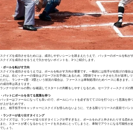
スクイズを成功させるためには、成功しやすいシーンを踏まえたうえで、バッターのボールを転が
スクイズを成功させるうえで欠かせないポイントを、3つご紹介します。
・ボールを転がす方向
スクイズを成功させるうえでは、ボールを転がす方向が重要です。一般的には投手が右投げの場合は
これは、右ピッチャーの場合はグローブが左手側にあるため、3塁側でキャッチさせた方が送球しづ
ただし、ランナー1塁・3塁という状況の場合は、ファーストは牽制処理のためベースに着きます。
の成功率は高まります。
ランナーがボールの勢いを確認してスタートの判断をしやすくなるため、セーフティ―スクイズの際
・バットにボールを当てる意識を持つ
バッターはファールになっても良いので、ボールにバットを必ず当ててゴロを打つという意識を持
が上がるためです。
また、相手投手やキャッチャーにスクイズを悟られないように、できる限りリリースの直前でバン
・ランナーが走り出すタイミング
スクイズでは、ランナーが走り出すタイミングが早すぎると、ボールをわざと外されたりする恐れ
また、スタートが遅くなるからとリードを大きめにとってしまうと、牽制でアウトになる可能性が
でしょう。