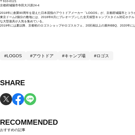
〒610-0121
京都府城陽市寺田大川原24-4
2018年に創業90周年を迎えた日本屈指のアウトドアメーカー「LOGOS」が、京都府城陽市と
東京ドーム2個分の敷地には、2018年6月にプレオープンした全天候型キャンプスタイル対応ホ
な大型遊具が人気を集めている。
2019年には夏以降、京都初のロゴスショップやロゴスカフェ、20区画以上の屋外BBQ、2020
#LOGOS
#アウトドア
#キャンプ場
#ロゴス
SHARE
RECOMMENDED
おすすめの記事