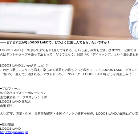
――ますます広がるLOGOS LANDで、どのように楽しんでもらいたいですか？
LOGOS LANDは「手ぶらで来ても1日遊んで帰れる」という楽しみ方もございますので、公園
のはテントやタープを張って泊まって…だけではなく、日帰りの「デイキャンプ」という選択肢も
LOGOS LANDはいかがでしたか？
これから新しいエリアも増え、楽しめる範囲も内容もぐっと広がっていくLOGOS LAND。グラン
「食べて、遊んで、泊まれる」アウトドアのテーマパーク、LOGOS LANDをどうぞお楽しみに！
■プロフィール
株式会社ロゴスコーポレーション
直営事業部 パークマネジメント課
LOGOS LAND 支配人
山形 昭生
入社37年。営業・企画・直営店舗運営・全国イベントの運営を歴任。LOGOS LANDの創設に
■取材場所
LOGOS LAND
https://logosland.jp/