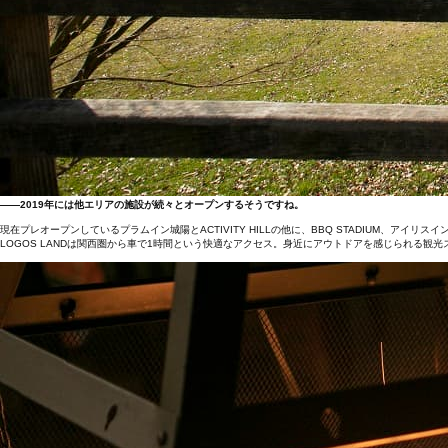
――2019年には他エリアの施設が続々とオープンするそうですね。
現在プレオープンしているプラムイン城陽とACTIVITY HILLの他に、BBQ STADIUM、ア
LOGOS LANDは関西圏から車で1時間という快適なアクセス。身近にアウトドアを感じられる観