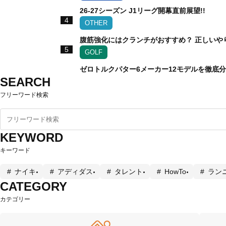
26-27シーズン J1リーグ開幕直前展望!!
4
OTHER
腹筋強化にはクランチがおすすめ？ 正しいや
5
GOLF
ゼロトルクパター6メーカー12モデルを徹底
SEARCH
フリーワード検索
KEYWORD
キーワード
ナイキ
アディダス
タレント
HowTo
ラン
CATEGORY
カテゴリー