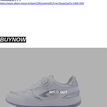
TIGORA公式サイト
https://store.alpen-group.jp/disp/CSfContentsPLP.jsp?baseCatTp=1&B=508
BUYNOW
SOLD OUT