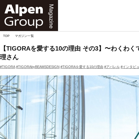
Alpen
Online
TOP
マガジン一覧
【TIGORAを愛する10の理由 その3】〜わく
理さん
#TIGORA
#TIGORAbyBEAMSDESIGN
#TIGORAを愛する10の理由
#アパレル
#インタビ