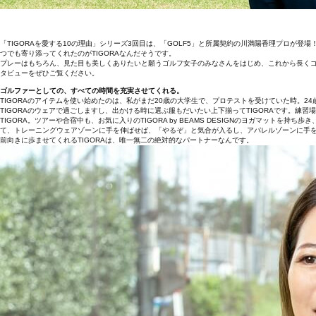
「TIGORAを愛する10の理由」シリーズ3回目は、「GOLF5」と所属契約の川満陽香理プロが
つでも寄り添ってくれたのがTIGORAなんだそうです。
プレーはもちろん、見た目も美しくありたいと願うゴルフ女子のみなさんをはじめ、これから長く
タビューをぜひご覧ください。
ゴルファーとしての、すべての時間を充実させてくれる。
TIGORAのアイテムを使い始めたのは、私がまだ20歳の大学生で、プロテストを受けていた時。
TIGORAのウェアで過ごしますし、出かける時に選ぶ服もだいたい上下揃ってTIGORAです。練
TIGORA。ツアーや合宿中も、お気に入りのTIGORA by BEAMS DESIGNのヨガマット
て、トレーニングウェアゾーンに手を伸ばせば、「やるぞ」と気合が入るし、アパレルゾーンに手
前向きに歩ませてくれるTIGORAは、唯一無二の絶対的なパートナーなんです。