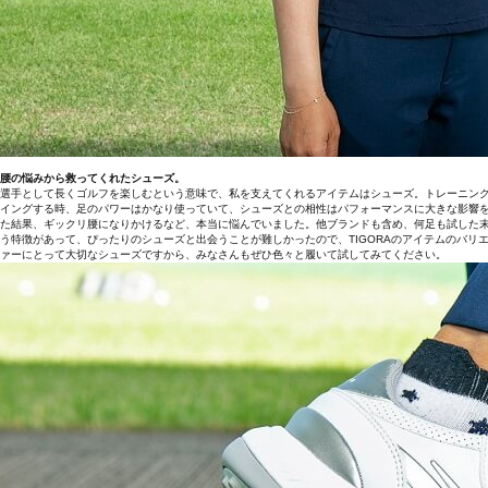
腰の悩みから救ってくれたシューズ。
選手として長くゴルフを楽しむという意味で、私を支えてくれるアイテムはシューズ。トレーニン
イングする時、足のパワーはかなり使っていて、シューズとの相性はパフォーマンスに大きな影響
た結果、ギックリ腰になりかけるなど、本当に悩んでいました。他ブランドも含め、何足も試した末
う特徴があって、ぴったりのシューズと出会うことが難しかったので、TIGORAのアイテムのバ
ァーにとって大切なシューズですから、みなさんもぜひ色々と履いて試してみてください。