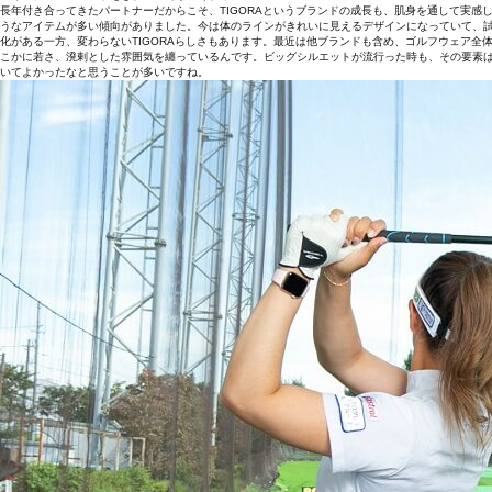
長年付き合ってきたパートナーだからこそ、TIGORAというブランドの成長も、肌身を通して実
うなアイテムが多い傾向がありました。今は体のラインがきれいに見えるデザインになっていて、
化がある一方、変わらないTIGORAらしさもあります。最近は他ブランドも含め、ゴルフウェア全
こかに若さ、溌剌とした雰囲気を纏っているんです。ビッグシルエットが流行った時も、その要素は
いてよかったなと思うことが多いですね。