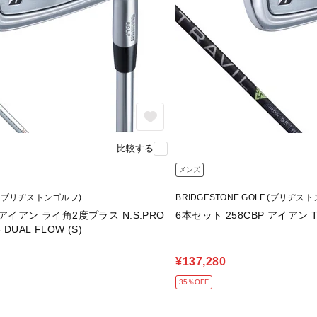
比較する
メンズ
LF (ブリヂストンゴルフ)
BRIDGESTONE GOLF (ブリヂス
 アイアン ライ角2度プラス N.S.PRO
6本セット 258CBP アイアン TRA
 DUAL FLOW (S)
¥137,280
35％OFF