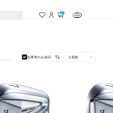
お
ロ
カ
0
す
気
グ
ー
に
イ
ト
入
ン
ペ
り
ー
ジ
在庫有のみ表示