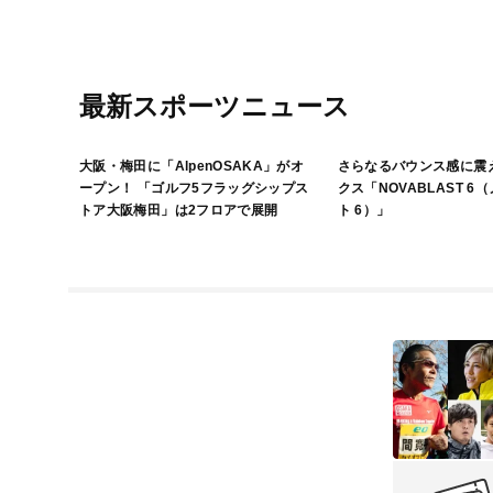
最新スポーツニュース
大阪・梅田に「AlpenOSAKA」がオ
さらなるバウンス感に震
ープン！ 「ゴルフ5フラッグシップス
クス「NOVABLAST 6
トア大阪梅田」は2フロアで展開
ト 6）」