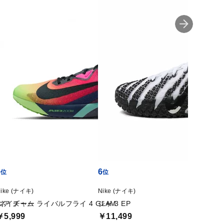
5
6
7
ike (ナイキ)
Nike (ナイキ)
Nike (
 ネイチャー
エア ズーム ライバルフライ 4 GLAM
ジャ 3 EP
DF S
￥5,999
￥11,499
￥1,9