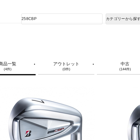
熊本県で発生した地震による影響について
商
カテゴリーから探
品
検
索
商品一覧
アウトレット
中古
(4件)
(0件)
(144件)