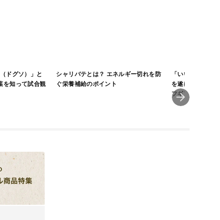
O（ドグソ）」と
シャリバテとは？ エネルギー切れを防
「いいところ」は
葉を知って試合観
ぐ栄養補給のポイント
を遂げたプロモデ
フギアVol.208
FORGED」アイ