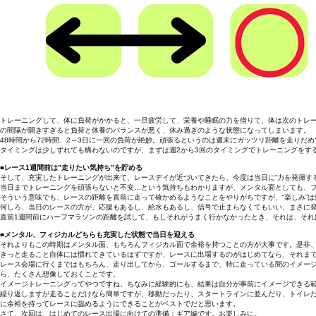
トレーニングして、体に負荷がかかると、一旦疲労して、栄養や睡眠の力を借りて、体は次のトレ
の間隔が開きすぎると負荷と休養のバランスが悪く、休み過ぎのような状態になってしまいます。
48時間から72時間、2～3日に一回の負荷が絶妙。頑張るというのは週末にガッツリ距離を走り
タイミングは少しずれても構わないのですが、まずは週2から3回のタイミングでトレーニングをす
■レース1週間前は”走りたい気持ち”を貯める
そして、充実したトレーニングが出来て、レースデイが近づいてきたら、今度は当日に“力を発揮す
当日までトレーニングを頑張らないと不安…という気持ちもわかりますが、メンタル面としても、フ
そういう意味でも、レースの距離を直前に走って確かめるようなことをやりがちですが、“楽しみ”
何しろ、当日のレースの方が、応援もあるし、給水もあるし、信号で止まらなくてもいい、まさに発
直前1週間前にハーフマラソンの距離を試して、もしそれがうまく行かなかったとき、それは、それ
■メンタル、フィジカルどちらも充実した状態で当日を迎える
それよりもこの時期はメンタル面、もちろんフィジカル面で余裕を持つことの方が大事です。是非
きっと走ること自体には慣れてきているはずですが、レースに出場するのがはじめてなら、それま
レース会場に行くまではもちろん、走り出してから、ゴールするまで、特に走っている間のイメー
ら、たくさん想像しておくことです。
イメージトレーニングってやつですね。ちなみに経験的にも、結果は自分が事前にイメージできる
繰り返しますが走ることだけなら簡単ですが、移動だったり、スタートラインに並んだり、トイレ
に余裕を持ってレースに臨めるようにできることがベストでだと思います。
さて、次回は、はじめてのレース出場に向けての準備：ギア編です。お楽しみに。