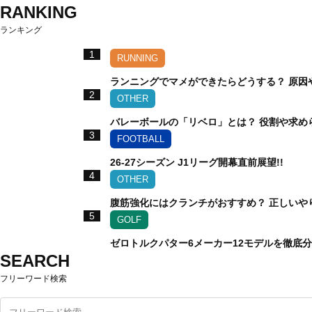
RANKING
ランキング
1
RUNNING
ランニングでマメができたらどうする？ 原因
2
OTHER
バレーボールの「リベロ」とは？ 役割や求め
3
FOOTBALL
26-27シーズン J1リーグ開幕直前展望!!
4
OTHER
腹筋強化にはクランチがおすすめ？ 正しいや
5
GOLF
ゼロトルクパター6メーカー12モデルを徹底
SEARCH
フリーワード検索