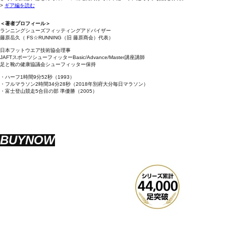
>
ギア編を読む
＜著者プロフィール＞
ランニングシューズフィッティングアドバイザー
藤原岳久（ FS☆RUNNING（旧 藤原商会）代表）
日本フットウエア技術協会理事
JAFTスポーツシューフィッターBasic/Advance/Master講座講師
足と靴の健康協議会シューフィッター保持
・ハーフ1時間9分52秒（1993）
・フルマラソン2時間34分28秒（2018年別府大分毎日マラソン）
・富士登山競走5合目の部 準優勝（2005）
BUYNOW