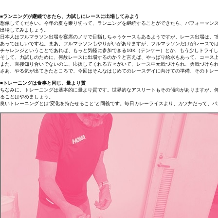
■ランニングが継続できたら、力試しにレースに出場してみよう
想像してください。今年の夏を乗り切って、ランニングを継続することができたら、パフォーマンス
出場してみましょう。
日本人はフルマラソン出場を宴席のノリで目指しちゃうケースもあるようですが、レース出場は、“出
あってほしいですね。まあ、フルマラソンもやりがいがありますが、フルマラソンだけがレースで
チャレンジということであれば、もっと気軽に参加できる10K（テンケー）とか、もう少しトライ
そして、力試しのために、何故レースに出場するのか？と言えば、やっぱり給水もあって、コース
また、直接知り合いでないのに、応援してくれる方々がいて、レース中元気づけられ、勇気づけら
さあ、やる気が出てきたところで、今回はそんなはじめてのレースデイに向けての準備、そのトレ
■トレーニングは食事と同じ、量より質
ちなみに、トレーニングは基本的に量より質です。世界的なアスリートもその傾向がありますが、
ることはやめましょう。
良いトレーニングとは“変化を持たせること”と同義です。毎日カレーライスより、カツ丼だって、