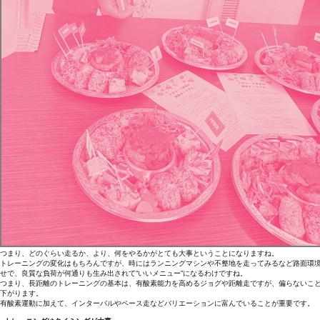
つまり、どのぐらい走るか、より、何をやるかがとても大事ということになりますね。
トレーニングの変化はもちろんですが、時にはランニングマシンや不整地を走ってみるなど路面環
せで、良質な負荷が何通りも生み出されて“いいメニュー”になるわけですね。
つまり、長距離のトレーニングの基本は、有酸素能力を高めるジョグや距離走ですが、偏らないこ
下がります。
有酸素運動に加えて、インターバルやペース走などバリエーションに富んでいることが重要です。