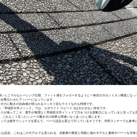
も薄いミニマルなレーシング仕様、フィット感をフォローするように一体式のガゼットタン構造にな
徴を際立たせたアッパーになっています。
出すのに動きの自由感が得られるスッキリ目なラストなのも特徴です。
「早稲田大学メソッド」では、エボライド スピード 3は欠かせない存在です。
ースが揃ってこそ、選手が無理なく早稲田大学メソッドで力をつける原動力になっていると言っても
。これもこう言ったシューズ履き分け効果も間違いなくあったと感じます。
よっては後半でシューズを変えて、ペース設定も変えて行っているそうです。市民ランナーでも参考
ブルな設定。これはこのモデルでも見られる、自動車の製造と同様に他のモデルと素材やパーツを共