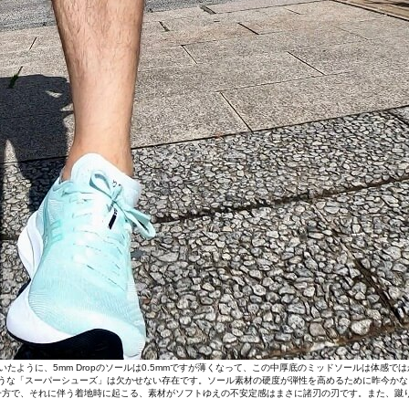
ように、5mm Dropのソールは0.5mmですが薄くなって、この中厚底のミッドソールは体感で
ーズのような「スーパーシューズ」は欠かせない存在です。ソール素材の硬度が弾性を高めるために昨今
一方で、それに伴う着地時に起こる、素材がソフトゆえの不安定感はまさに諸刃の刃です。また、蹴