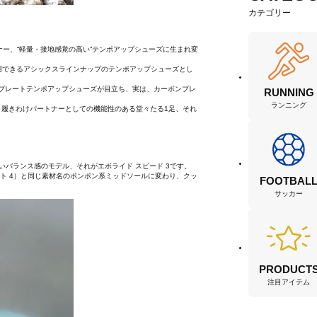
カテゴリー
ナー、“軽量・接地感覚の高い”テンポアップシューズに生まれ変
用できるアシックスラインナップのテンポアップシューズとし
ーボンプレートテンポアップシューズが目立ち、実は、カーボンプレ
RUNNING
ランニング
ズとのと履きわけパートナーとしての機能性のある堂々たる1足、それ
バランス感のモデル、それがエボライド スピード 3です。
ブラスト 4）と同じ素材名のポンポン系ミッドソールに変わり、クッ
FOOTBAL
サッカー
PRODUCT
注目アイテム