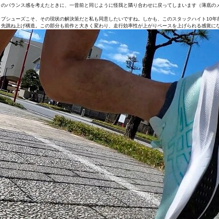
とのバランス感を考えたときに、一昔前と同じように怪我と隣り合わせに戻ってしまいます（薄底の
プシューズこそ、その現状の解決策だと私も同意したいですね。しかも、このスタックハイト10年
ま先跳ね上げ構造。この部分も前作と大きく変わり、走行効率性が上がりペースを上げられる感覚に