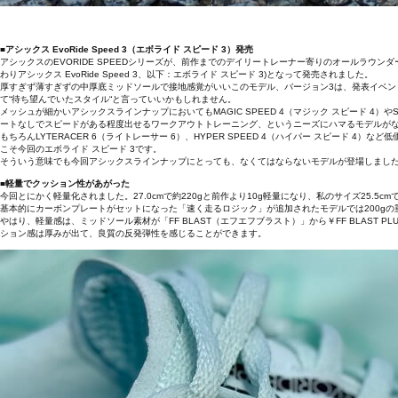
■アシックス EvoRide Speed 3（エボライド スピード 3）発売
アシックスのEVORIDE SPEEDシリーズが、前作までのデイリートレーナー寄りのオールラウ
わりアシックス EvoRide Speed 3、以下：エボライド スピード 3)となって発売されました。
厚すぎず薄すぎずの中厚底ミッドソールで接地感覚がいいこのモデル、バージョン3は、発表イベン
て“待ち望んでいたスタイル“と言っていいかもしれません。
メッシュが細かいアシックスラインナップにおいてもMAGIC SPEED 4（マジック スピード 4
ートなしでスピードがある程度出せるワークアウトトレーニング、というニーズにハマるモデルが
もちろんLYTERACER 6（ライトレーサー 6）、HYPER SPEED 4（ハイパー スピー
こそ今回のエボライド スピード 3です。
そういう意味でも今回アシックスラインナップにとっても、なくてはならないモデルが登場しまし
■軽量でクッション性があがった
今回とにかく軽量化されました。27.0cmで約220gと前作より10g軽量になり、私のサイズ25.5cm
基本的にカーボンプレートがセットになった「速く走るロジック」が追加されたモデルでは200gの
やはり、軽量感は、ミッドソール素材が「FF BLAST（エフエフブラスト）」から￥FF BLAST
ション感は厚みが出て、良質の反発弾性を感じることができます。