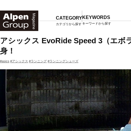
Alpen
Online
KEYWORDS
CATEGORY
キーワードから探す
カテゴリから探す
TOP
マガジン一覧
アシックス EvoRide Speed 
身！
#asics
#アシックス
#ランニング
#ランニングシューズ