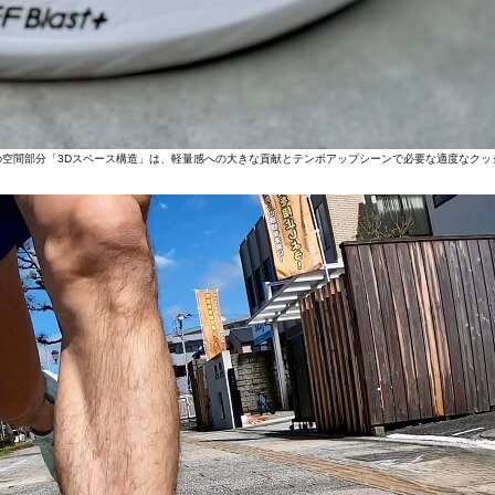
空間部分「3Dスペース構造」は、軽量感への大きな貢献とテンポアップシーンで必要な適度なクッ