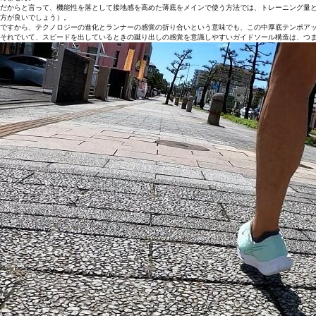
だからと言って、機能性を落として接地感を高めた薄底をメインで使う方法では、トレーニング量
方が良いでしょう）。
ですから、テクノロジーの進化とランナーの感覚の折り合いという意味でも、この中厚底テンポアッ
それでいて、スピードを出しているときの蹴り出しの感覚を意識しやすいガイドソール構造は、つ