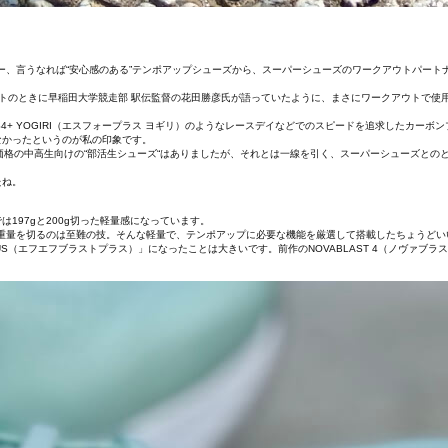
ンダー、言うなれば“安心感のある”テンポアップシューズから、スーパーシューズのワークアウトパート
トのときに早稲田大学競走部 駅伝監督の花田勝彦氏が語っていたように、まさにワークアウトで使
）やS4+ YOGIRI（エスフォープラス ヨギリ）のようなレースデイなどでのスピードを追求したカ
なかったというのが私の印象です。
ド 4）など低価格の中高生向けの“部活生シューズ“はありましたが、それとは一線を引く、スーパーシュー
たね。
では197gと200g切った軽量感になっています。
重量を切るのは至難の技。そんな軽量で、テンポアップに必要な機能を厳選して搭載したちょうどいい
 PLUS（エフエフブラストプラス）」になったことは大きいです。前作のNOVABLAST 4（ノヴァ