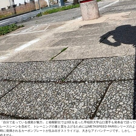
「自分で走っている感覚が魅力」と箱根駅伝では3区を走った早稲田大学山口選手も発表会で語っていた
レースシーンを含めて、トレーニングの量と質を上げるためにはMETASPEED PARISシリ
時に発揮されるカーボンプレートが生み出すストライドは、大きなアドバンテージです。しかし、
めません。