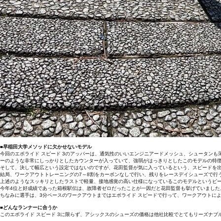
■早稲田大学メソッドに欠かせないモデル
今回のエボライド スピード 3のアッパーは、通気性のいいエンジニアードメッシュ、シュータン
ーのような非常にしっかりとしたカウンターが入っていて、強弱がはっきりとしたこのモデルの特
そして、決して幅広という設定ではないのですが、花田監督が気に入っているという、スピードを
結局、ワークアウトトレーニングの7～8割をカーボンなしで行い、残りをレースデイシューズで行う
上述のようなスッキリとしたラストで軽量、接地感覚の高い仕様になっているこのモデルというピ
今年4位と好成績であった箱根駅伝は、故障者ゼロだったことが一因だと花田監督も挙げていました
ちなみに選手は、3分ペースのワークアウトまではエボライド スピードで行って、ワークアウトに
■どんなランナーに合うか
このエボライド スピード 3に限らず、アシックスのシューズの価格は他社比較でとてもリーズナ