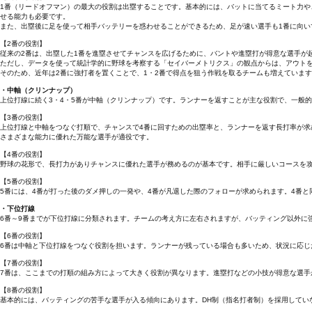
1番（リードオフマン）の最大の役割は出塁することです。基本的には、バットに当てるミート力
せる能力も必要です。
また、出塁後に足を使って相手バッテリーを惑わせることができるため、足が速い選手も1番に向い
【2番の役割】
従来の2番は、出塁した1番を進塁させてチャンスを広げるために、バントや進塁打が得意な選手が
ただし、データを使って統計学的に野球を考察する「セイバーメトリクス」の観点からは、アウト
そのため、近年は2番に強打者を置くことで、1・2番で得点を狙う作戦を取るチームも増えていま
・中軸（クリンナップ）
上位打線に続く3・4・5番が中軸（クリンナップ）です。ランナーを返すことが主な役割で、一般
【3番の役割】
上位打線と中軸をつなぐ打順で、チャンスで4番に回すための出塁率と、ランナーを返す長打率が求
さまざまな能力に優れた万能な選手が適役です。
【4番の役割】
野球の花形で、長打力がありチャンスに優れた選手が務めるのが基本です。相手に厳しいコースを
【5番の役割】
5番には、4番が打った後のダメ押しの一発や、4番が凡退した際のフォローが求められます。4番
・下位打線
6番～9番までが下位打線に分類されます。チームの考え方に左右されますが、バッティング以外に
【6番の役割】
6番は中軸と下位打線をつなぐ役割を担います。ランナーが残っている場合も多いため、状況に応じ
【7番の役割】
7番は、ここまでの打順の組み方によって大きく役割が異なります。進塁打などの小技が得意な選手
【8番の役割】
基本的には、バッティングの苦手な選手が入る傾向にあります。DH制（指名打者制）を採用してい