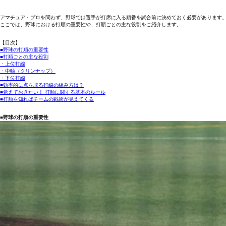
アマチュア・プロを問わず、野球では選手が打席に入る順番を試合前に決めておく必要があります
ここでは、野球における打順の重要性や、打順ごとの主な役割をご紹介します。
【目次】
■野球の打順の重要性
■打順ごとの主な役割
・上位打線
・中軸（クリンナップ）
・下位打線
■効率的に点を取る打線の組み方は？
■覚えておきたい！ 打順に関する基本のルール
■打順を知ればチームの戦術が見えてくる
■野球の打順の重要性