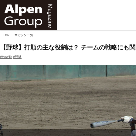
Alpen
Online
TOP
マガジン一覧
【野球】打順の主な役割は？ チームの戦略にも
#HowTo
#野球