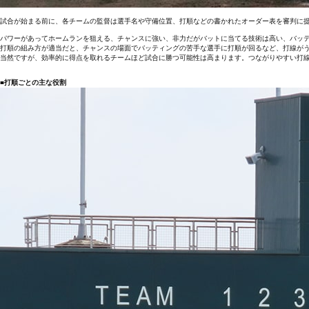
試合が始まる前に、各チームの監督は選手名や守備位置、打順などの書かれたオーダー表を審判に
パワーがあってホームランを狙える、チャンスに強い、非力だがバットに当てる技術は高い、バッ
打順の組み方が適当だと、チャンスの場面でバッティングの苦手な選手に打順が回るなど、打線が
当然ですが、効率的に得点を取れるチームほど試合に勝つ可能性は高まります。つながりやすい打
■打順ごとの主な役割