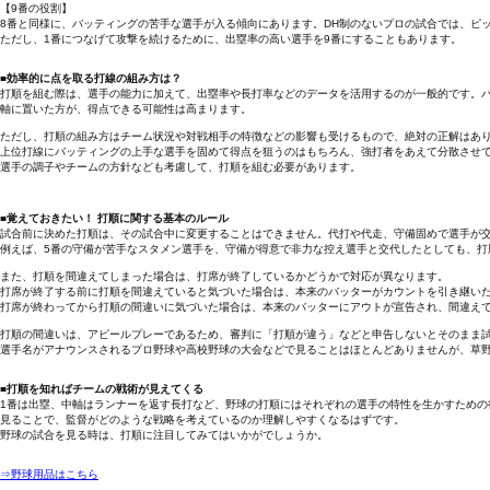
【9番の役割】
8番と同様に、バッティングの苦手な選手が入る傾向にあります。DH制のないプロの試合では、ピ
ただし、1番につなげて攻撃を続けるために、出塁率の高い選手を9番にすることもあります。
■効率的に点を取る打線の組み方は？
打順を組む際は、選手の能力に加えて、出塁率や長打率などのデータを活用するのが一般的です。
軸に置いた方が、得点できる可能性は高まります。
ただし、打順の組み方はチーム状況や対戦相手の特徴などの影響も受けるもので、絶対の正解はあ
上位打線にバッティングの上手な選手を固めて得点を狙うのはもちろん、強打者をあえて分散させ
選手の調子やチームの方針なども考慮して、打順を組む必要があります。
■覚えておきたい！ 打順に関する基本のルール
試合前に決めた打順は、その試合中に変更することはできません。代打や代走、守備固めで選手が
例えば、5番の守備が苦手なスタメン選手を、守備が得意で非力な控え選手と交代したとしても、打
また、打順を間違えてしまった場合は、打席が終了しているかどうかで対応が異なります。
打席が終了する前に打順を間違えていると気づいた場合は、本来のバッターがカウントを引き継い
打席が終わってから打順の間違いに気づいた場合は、本来のバッターにアウトが宣告され、間違え
打順の間違いは、アピールプレーであるため、審判に「打順が違う」などと申告しないとそのまま
選手名がアナウンスされるプロ野球や高校野球の大会などで見ることはほとんどありませんが、草
■打順を知ればチームの戦術が見えてくる
1番は出塁、中軸はランナーを返す長打など、野球の打順にはそれぞれの選手の特性を生かすための
見ることで、監督がどのような戦略を考えているのか理解しやすくなるはずです。
野球の試合を見る時は、打順に注目してみてはいかがでしょうか。
⇒野球用品はこちら