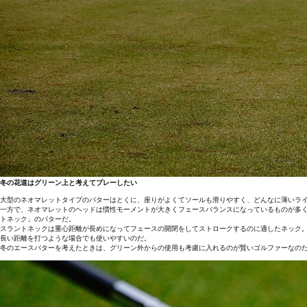
冬の花道はグリーン上と考えてプレーしたい
大型のネオマレットタイプのパターはとくに、座りがよくてソールも滑りやすく、どんなに薄いラ
一方で、ネオマレットのヘッドは慣性モーメントが大きくフェースバランスになっているものが多
トネック」のパターだ。
スラントネックは重心距離が長めになってフェースの開閉をしてストロークするのに適したネック
長い距離を打つような場合でも使いやすいのだ。
冬のエースパターを考えたときは、グリーン外からの使用も考慮に入れるのが賢いゴルファーなの