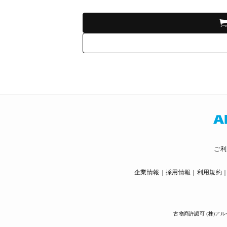
ご利
企業情報
採用情報
利用規約
古物商許認可 (株)アル