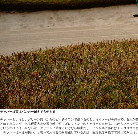
チッパーは実はバンカー越えでも使える
チッパーというと、グリーン周りからのピッチ＆ランで使うものというイメージを持っている人が
とはできないが、ある程度大きい振り幅で打てばロフトなりのキャリーを出せる。しかもソールが
というわけにはいかないが、グリーンに乗せるだけなら確実だし、ピンが奥にあればトンコロコロ
「チッパーは用途が狭い」と思って入れるのを躊躇している人は、固定観念を捨てて試してみよう