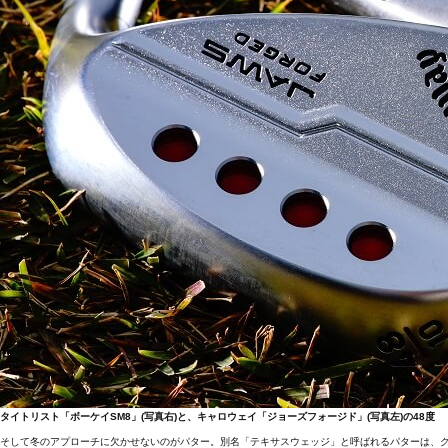
タイトリスト「ボーケイSM8」(写真右)と、キャロウェイ「ジョーズフォージド」(写真左)の48度
そして冬のアプローチに欠かせないのがパター。別名「テキサスウェッジ」と呼ばれるパターは、