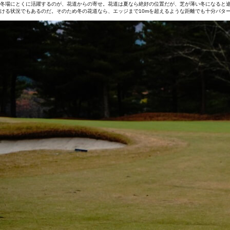
冬場にとくに活躍するのが、花道からの寄せ。花道は夏なら絶好の位置だが、芝が薄い冬になると
ける状況でもあるのだ。そのため冬の花道なら、エッジまで10mを超えるような距離でも十分パタ