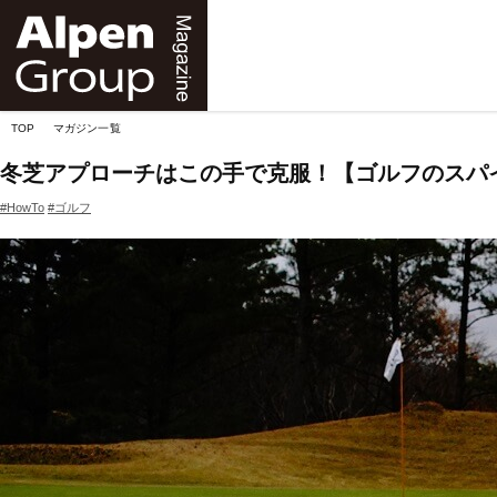
Alpen
Online
TOP
マガジン一覧
冬芝アプローチはこの手で克服！【ゴルフのスパイス
#HowTo
#ゴルフ