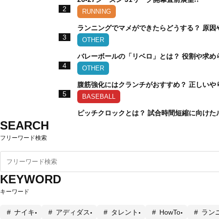
2
RUNNING
ランニングでマメができたらどうする？ 原因
3
OTHER
バレーボールの「リベロ」とは？ 役割や求め
4
OTHER
腹筋強化にはクランチがおすすめ？ 正しいや
5
BASEBALL
ピッチクロックとは？ 試合時間短縮に向けた
SEARCH
フリーワード検索
KEYWORD
キーワード
ナイキ
アディダス
タレント
HowTo
ラン