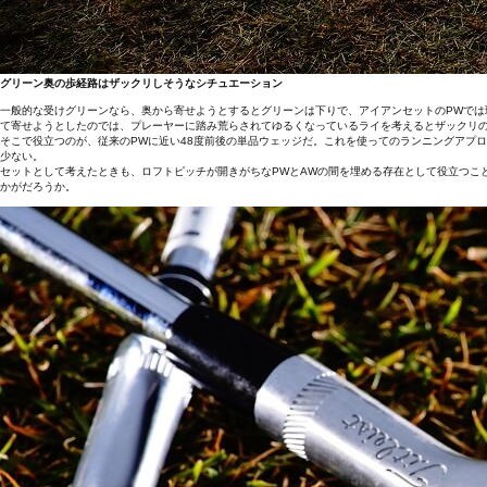
グリーン奥の歩経路はザックリしそうなシチュエーション
一般的な受けグリーンなら、奥から寄せようとするとグリーンは下りで、アイアンセットのPWでは球
て寄せようとしたのでは、プレーヤーに踏み荒らされてゆるくなっているライを考えるとザックリ
そこで役立つのが、従来のPWに近い48度前後の単品ウェッジだ。これを使ってのランニングアプ
少ない。
セットとして考えたときも、ロフトピッチが開きがちなPWとAWの間を埋める存在として役立つこ
かがだろうか。