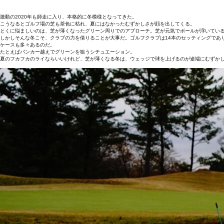
激動の2020年も師走に入り、本格的に冬模様となってきた。
こうなるとゴルフ場の芝も茶色に枯れ、夏にはなかったむずかしさが顔を出してくる。
とくに悩ましいのは、芝が薄くなったグリーン周りでのアプローチ。芝が元気でボールが浮いてい
しかしそんな冬こそ、クラブの力を借りることが大事だ。ゴルフクラブは14本のセッティングであ
ケースも多々あるのだ。
たとえばバンカー越えでグリーンを狙うシチュエーション。
夏のフカフカのライならいいけれど、芝が薄くなる冬は、ウェッジで球を上げるのが途端にむずか