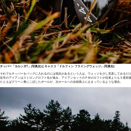
チッパー「ヨルンダ7」(写真左)とキャスコ「ドルフィン フライングウェッジ」(写真右)
それでもチッパーをバッグに入れるのには抵抗があるという人は、ウェッジを少し見直してみるだけ
近年のアイアンはストロングロフト化が進み、アイアンセットのＰＷのロフトが従来よりも５度前
たとえばグリーン奥にこぼしたボールが、次ホールへの歩経路上に止まっているような場合。