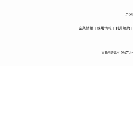
ご利
企業情報
採用情報
利用規約
古物商許認可 (株)アル