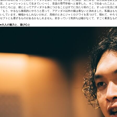
京。ミュージシャンとして生きていくべく、音楽の専門学校へと進学した。そこで出会った二人と
そのころには、彼にとってアディダスを身につけることはすでに当たり前のこと。すっかり生活に溶
「もう、やるなら徹底的にやろうと思って、アディダス以外の服は着ないと決めました。私服はもち
いしています。極端かもしれないけれど、高校のときにジャミロクワイを見つけて、憧れて、やろ
セプトにも通ずるものがあるかもしれません。好きっていう気持ちは嘘がなくて、すごく素直なも
■大人の魅力と、遊び心と