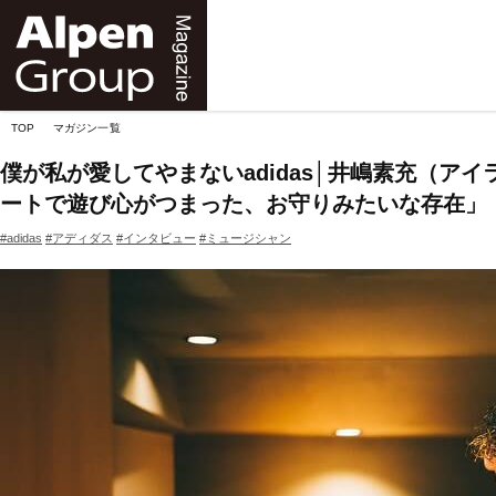
Alpen
Online
TOP
マガジン一覧
僕が私が愛してやまないadidas│井嶋素充（ア
ートで遊び心がつまった、お守りみたいな存在」
#adidas
#アディダス
#インタビュー
#ミュージシャン