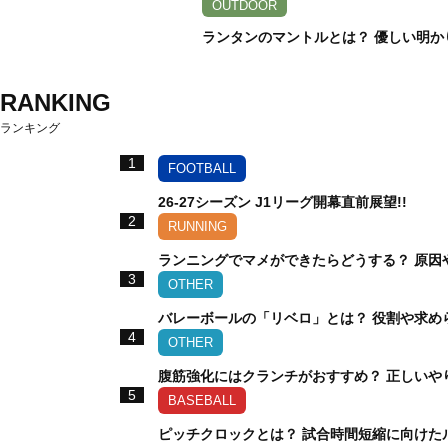
OUTDOOR
ランタンのマントルとは？ 優しい明か
RANKING
ランキング
1
FOOTBALL
26-27シーズン J1リーグ開幕直前展望!!
2
RUNNING
ランニングでマメができたらどうする？ 原因
3
OTHER
バレーボールの「リベロ」とは？ 役割や求め
4
OTHER
腹筋強化にはクランチがおすすめ？ 正しいや
5
BASEBALL
ピッチクロックとは？ 試合時間短縮に向けた