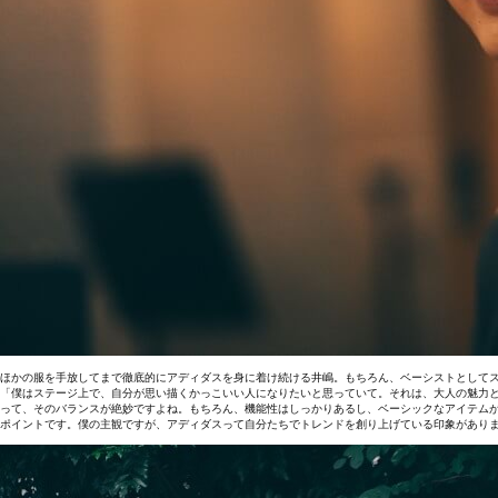
ほかの服を手放してまで徹底的にアディダスを身に着け続ける井嶋。もちろん、ベーシストとして
「僕はステージ上で、自分が思い描くかっこいい人になりたいと思っていて。それは、大人の魅力
って、そのバランスが絶妙ですよね。もちろん、機能性はしっかりあるし、ベーシックなアイテム
ポイントです。僕の主観ですが、アディダスって自分たちでトレンドを創り上げている印象があり