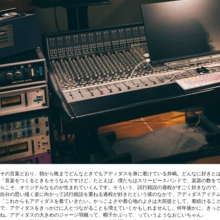
その言葉どおり、朝から晩までどんなときでもアディダスを身に着けている井嶋。どんなに好きとは
「音楽をつくるときもそうなんですけど。たとえば、僕たちはスリーピースバンドで、楽器の数を
らこそ、オリジナルなものが生まれていくんです。そういう、試行錯誤の過程がすごく好きなので
自分の思い描く姿に向かって試行錯誤を重ねる過程が好きだという彼のなかで、アディダスアイテ
「これからもアディダスを着ていきたい。かっこよさや着心地のよさは大前提として、着続けるこ
で、アディダスをきっかけに人とつながることも増えていくかもしれませんし。何年後かに、きっ
ね。アディダスの大きめのジャージ羽織って、帽子かぶって、っていうようなおじいちゃん」