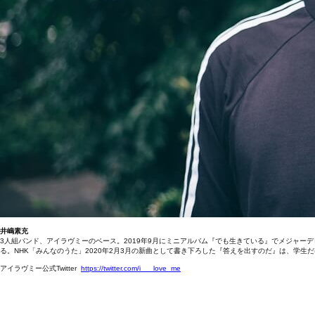
井嶋素充
3人組バンド、アイラヴミーのベース。2019年9月にミニアルバム『でも生きている』でメジャ
る。NHK「みんなのうた」2020年2月3月の新曲として書き下ろした『答えを出すのだ』は、学生だ
アイラヴミー公式Twitter
https://twitter.com/i___love_me