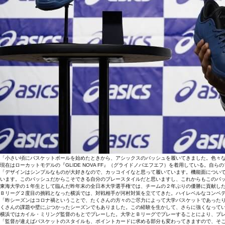
「小さい頃にバスケットボールを始めたときから、アシックスのバッシュを履いてきました。色々
現在はローカットモデルの『GLIDE NOVA FF』（グライドノバエフエフ）を着用している。自
「デザインはシンプルなものが大好きなので、カッコイイなと思って履いています。機能面につい
います。このバッシュだからこそできる自分のプレースタイルだと思いますし、これからもこのバ
東海大学の１年生として臨んだ昨年末の全日本大学選手権では、チームの２年ぶりの優勝に貢献し
Ｂリーグ２度目の挑戦となった横浜では、対戦相手が河村対策を立ててきた。ハイレベルなコンペ
「昨シーズンはコロナ禍ということで、たくさんの方々のご尽力によって大学バスケットであった
くさんの課題や壁にぶつかったシーズンでもありました。この経験を生かして、さらに強くなって
横浜ではカイル・ミリング監督のもとでプレーした。大学とＢリーグでプレーすることにより、プ
「監督が違えばバスケットのスタイルも、ポイントカードに求める部分も変わってきますので、そ