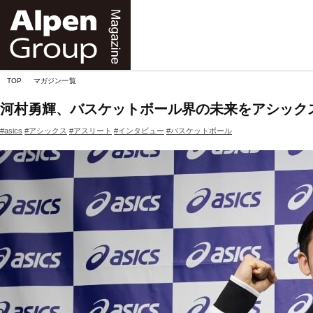
Alpen
Online
TOP
マガジン一覧
河村勇輝、バスケットボール界の未来をアシック
#asics
#アシックス
#アスリート
#インタビュー
#バスケットボール