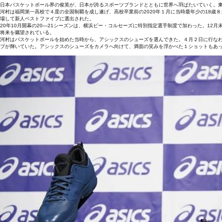
日本バスケットボール界の俊英が、日本が誇るスポーツブランドとともに世界へ羽ばたいていく。
河村は福岡第一高校で４度の全国制覇を成し遂げ、高校卒業前の2020年１月に当時最年少の18歳
場して新人ベストファイブに選出された。
20年10月開幕の20―21シーズンは、横浜ビー・コルセーズに特別指定選手制度で加わった。12
将来を嘱望されている。
河村はバスケットボールを始めた当時から、アシックスのシューズを選んできた。４月２日に行な
プが輝いていた。アシックスのシューズをカメラへ向けて、満面の笑みを浮かべた１ショットもあ