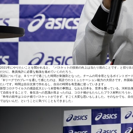
2021年にやりたいことを聞かれると、「バスケットの技術の向上は当たり前のことです」と切り
だけに、教員免許に必要な勉強を進めていくのだろう。
英語については、Ｂリーグで過ごした時間が刺激剤となった。チームの司令塔となるポイントガー
「Bリーグでのプレーを通して感じたのは、英語でのコミュニケーション能力の大切さです。外国
たいです。時間は自分次第で作れるし、自分の時間を有意義に使っていきます」
新型コロナウイルスの感染拡大という未曽有の事態は、なおも日本を、世界を襲っている。河村自
て自炊をすることで、食生活への意識が高まったのは、コロナ禍がもたらしたプラス材料だろうか
「昨年の前半はコロナ禍でバスケットができず、すごく大変な思いもしました。そのなかでも、自
ではないんだ、ということに気づくこともできました」