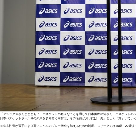
「アシックスさんととともに、バスケットの色々なことを通して日本国民の皆さん、バスケットの
日本バスケットボール界の未来を切り拓く河村は、その名前どおりには「勇」ましく「輝」いてい
※将来性豊か選手により高いレベルのプレー機会を与えるための制度。Ｂリーグでは16歳～22歳