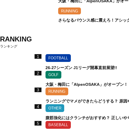
大阪・梅田に「AlpenOSAKA」が
RUNNING
さらなるバウンス感に震えろ！アシックス
RANKING
ランキング
1
FOOTBALL
26-27シーズン J1リーグ開幕直前展望!!
2
GOLF
大阪・梅田に「AlpenOSAKA」がオープ
3
RUNNING
ランニングでマメができたらどうする？ 原因
4
OTHER
腹筋強化にはクランチがおすすめ？ 正しいや
5
BASEBALL