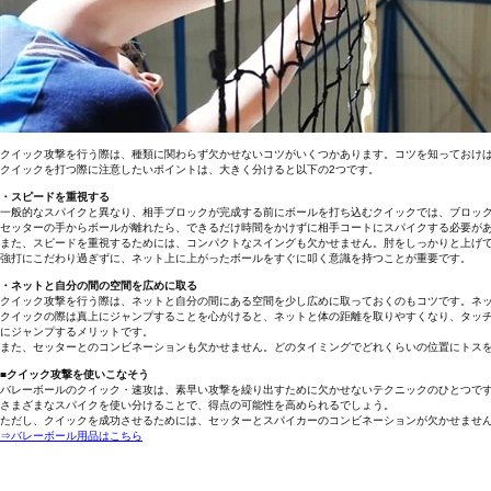
クイック攻撃を行う際は、種類に関わらず欠かせないコツがいくつかあります。コツを知っておけ
クイックを打つ際に注意したいポイントは、大きく分けると以下の2つです。
・スピードを重視する
一般的なスパイクと異なり、相手ブロックが完成する前にボールを打ち込むクイックでは、ブロッ
セッターの手からボールが離れたら、できるだけ時間をかけずに相手コートにスパイクする必要が
また、スピードを重視するためには、コンパクトなスイングも欠かせません。肘をしっかりと上げ
強打にこだわり過ぎずに、ネット上に上がったボールをすぐに叩く意識を持つことが重要です。
・ネットと自分の間の空間を広めに取る
クイック攻撃を行う際は、ネットと自分の間にある空間を少し広めに取っておくのもコツです。ネ
クイックの際は真上にジャンプすることを心がけると、ネットと体の距離を取りやすくなり、タッ
にジャンプするメリットです。
また、セッターとのコンビネーションも欠かせません。どのタイミングでどれくらいの位置にトス
■クイック攻撃を使いこなそう
バレーボールのクイック・速攻は、素早い攻撃を繰り出すために欠かせないテクニックのひとつで
さまざまなスパイクを使い分けることで、得点の可能性を高められるでしょう。
ただし、クイックを成功させるためには、セッターとスパイカーのコンビネーションが欠かせませ
⇒バレーボール用品はこちら