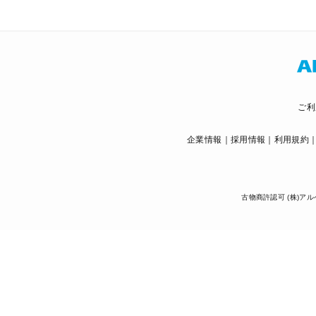
ご利
企業情報
採用情報
利用規約
古物商許認可 (株)アル