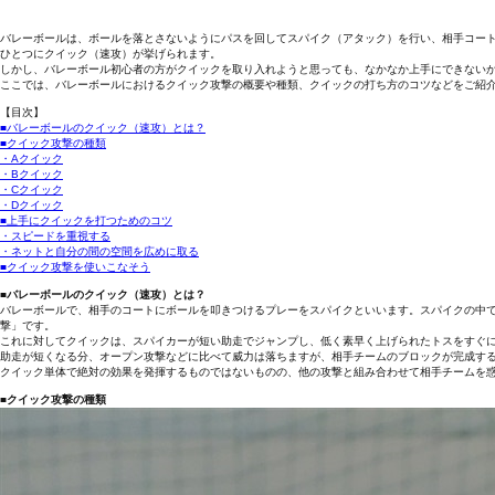
バレーボールは、ボールを落とさないようにパスを回してスパイク（アタック）を行い、相手コー
ひとつにクイック（速攻）が挙げられます。
しかし、バレーボール初心者の方がクイックを取り入れようと思っても、なかなか上手にできない
ここでは、バレーボールにおけるクイック攻撃の概要や種類、クイックの打ち方のコツなどをご紹
【目次】
■バレーボールのクイック（速攻）とは？
■クイック攻撃の種類
・Aクイック
・Bクイック
・Cクイック
・Dクイック
■上手にクイックを打つためのコツ
・スピードを重視する
・ネットと自分の間の空間を広めに取る
■クイック攻撃を使いこなそう
■バレーボールのクイック（速攻）とは？
バレーボールで、相手のコートにボールを叩きつけるプレーをスパイクといいます。スパイクの中
撃」です。
これに対してクイックは、スパイカーが短い助走でジャンプし、低く素早く上げられたトスをすぐ
助走が短くなる分、オープン攻撃などに比べて威力は落ちますが、相手チームのブロックが完成す
クイック単体で絶対の効果を発揮するものではないものの、他の攻撃と組み合わせて相手チームを
■クイック攻撃の種類