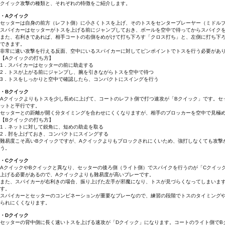
クイック攻撃の種類と、それぞれの特徴をご紹介します。
・Aクイック
セッターは自身の前方（レフト側）に小さくトスを上げ、そのトスをセンタープレーヤー（ミドル
スパイカーはセッターがトスを上げる前にジャンプしておき、ボールを空中で待ってからスパイク
また、右利きであれば、相手コートの右側をめがけて打ち下ろす「クロス打ち」と、左側に打ち下
できます。
非常に速い攻撃を行える反面、空中にいるスパイカーに対してピンポイントでトスを行う必要があ
【Aクイックの打ち方】
1．スパイカーはセッターの前に助走する
2．トスが上がる前にジャンプし、腕を引きながらトスを空中で待つ
3．トスをしっかりと空中で確認したら、コンパクトにスイングを行う
・Bクイック
Aクイックよりもトスを少し長めに上げて、コートのレフト側で打つ速攻が「Bクイック」です。セ
ットと平行です。
セッターとの距離が開く分タイミングを合わせにくくなりますが、相手のブロッカーを空中で見極
【Bクイックの打ち方】
1．ネットに対して鋭角に、短めの助走を取る
2．肘を上げておき、コンパクトにスイングする
難易度こそ高いBクイックですが、Aクイックよりもブロックされにくいため、強打しなくても攻撃
う。
・Cクイック
AクイックやBクイックと異なり、セッターの後ろ側（ライト側）でスパイクを行うのが「Cクイッ
上げる必要があるので、Aクイックよりも難易度が高いプレーです。
また、スパイカーが右利きの場合、振り上げた左手が邪魔になり、トスが見づらくなってしまいま
す。
スパイカーとセッターのコンビネーションが重要なプレーなので、練習の段階でトスのタイミングや
られにくくなります。
・Dクイック
セッターの背中側に長く速いトスを上げる速攻が「Dクイック」になります。コートのライト側でB