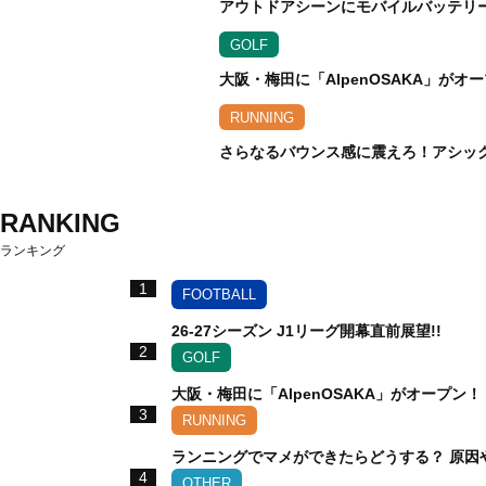
アウトドアシーンにモバイルバッテリ
GOLF
大阪・梅田に「AlpenOSAKA」が
RUNNING
さらなるバウンス感に震えろ！アシックス
RANKING
ランキング
1
FOOTBALL
26-27シーズン J1リーグ開幕直前展望!!
2
GOLF
大阪・梅田に「AlpenOSAKA」がオープ
3
RUNNING
ランニングでマメができたらどうする？ 原因
4
OTHER