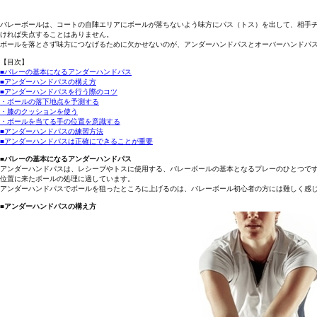
バレーボールは、コートの自陣エリアにボールが落ちないよう味方にパス（トス）を出して、相手
ければ失点することはありません。
ボールを落とさず味方につなげるために欠かせないのが、アンダーハンドパスとオーバーハンドパ
【目次】
■バレーの基本になるアンダーハンドパス
■アンダーハンドパスの構え方
■アンダーハンドパスを行う際のコツ
・ボールの落下地点を予測する
・膝のクッションを使う
・ボールを当てる手の位置を意識する
■アンダーハンドパスの練習方法
■アンダーハンドパスは正確にできることが重要
■バレーの基本になるアンダーハンドパス
アンダーハンドパスは、レシーブやトスに使用する、バレーボールの基本となるプレーのひとつで
位置に来たボールの処理に適しています。
アンダーハンドパスでボールを狙ったところに上げるのは、バレーボール初心者の方には難しく感
■アンダーハンドパスの構え方