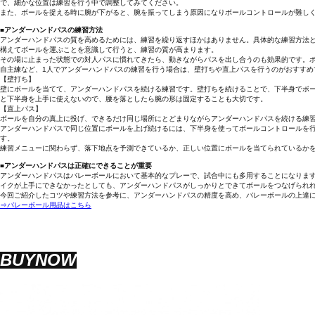
で、細かな位置は練習を行う中で調整してみてください。
また、ボールを捉える時に腕が下がると、腕を振ってしまう原因になりボールコントロールが難し
■アンダーハンドパスの練習方法
アンダーハンドパスの質を高めるためには、練習を繰り返すほかはありません。具体的な練習方法と
構えてボールを運ぶことを意識して行うと、練習の質が高まります。
その場に止まった状態での対人パスに慣れてきたら、動きながらパスを出し合うのも効果的です。
自主練など、1人でアンダーハンドパスの練習を行う場合は、壁打ちや直上パスを行うのがおすすめ
【壁打ち】
壁にボールを当てて、アンダーハンドパスを続ける練習です。壁打ちを続けることで、下半身でボ
と下半身を上手に使えないので、腰を落としたら腕の形は固定することも大切です。
【直上パス】
ボールを自分の真上に投げ、できるだけ同じ場所にとどまりながらアンダーハンドパスを続ける練
アンダーハンドパスで同じ位置にボールを上げ続けるには、下半身を使ってボールコントロールを
す。
練習メニューに関わらず、落下地点を予測できているか、正しい位置にボールを当てられているか
■アンダーハンドパスは正確にできることが重要
アンダーハンドパスはバレーボールにおいて基本的なプレーで、試合中にも多用することになりま
イクが上手にできなかったとしても、アンダーハンドパスがしっかりとできてボールをつなげられ
今回ご紹介したコツや練習方法を参考に、アンダーハンドパスの精度を高め、バレーボールの上達
⇒バレーボール用品はこちら
BUYNOW