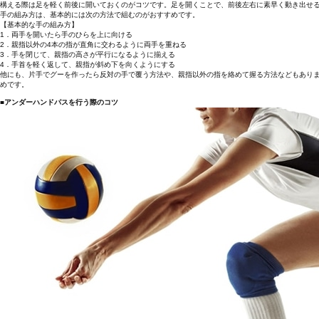
構える際は足を軽く前後に開いておくのがコツです。足を開くことで、前後左右に素早く動き出せ
手の組み方は、基本的には次の方法で組むのがおすすめです。
【基本的な手の組み方】
1．両手を開いたら手のひらを上に向ける
2．親指以外の4本の指が直角に交わるように両手を重ねる
3．手を閉じて、親指の高さが平行になるように揃える
4．手首を軽く返して、親指が斜め下を向くようにする
他にも、片手でグーを作ったら反対の手で覆う方法や、親指以外の指を絡めて握る方法などもあり
めです。
■アンダーハンドパスを行う際のコツ