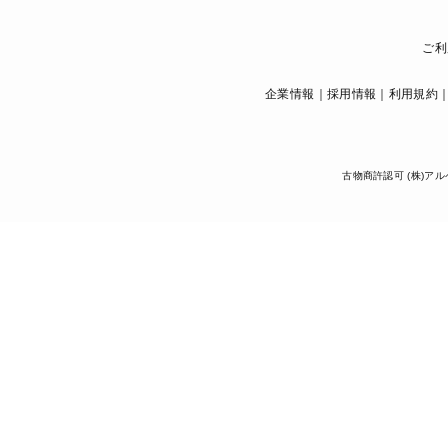
ご利
企業情報
採用情報
利用規約
古物商許認可 (株)アル