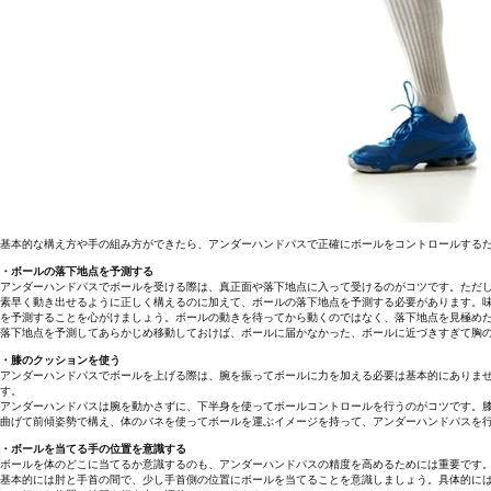
基本的な構え方や手の組み方ができたら、アンダーハンドパスで正確にボールをコントロールする
・ボールの落下地点を予測する
アンダーハンドパスでボールを受ける際は、真正面や落下地点に入って受けるのがコツです。ただ
素早く動き出せるように正しく構えるのに加えて、ボールの落下地点を予測する必要があります。
を予測することを心がけましょう。ボールの動きを待ってから動くのではなく、落下地点を見極め
落下地点を予測してあらかじめ移動しておけば、ボールに届かなかった、ボールに近づきすぎて胸
・膝のクッションを使う
アンダーハンドパスでボールを上げる際は、腕を振ってボールに力を加える必要は基本的にありま
す。
アンダーハンドパスは腕を動かさずに、下半身を使ってボールコントロールを行うのがコツです。
曲げて前傾姿勢で構え、体のバネを使ってボールを運ぶイメージを持って、アンダーハンドパスを
・ボールを当てる手の位置を意識する
ボールを体のどこに当てるか意識するのも、アンダーハンドパスの精度を高めるためには重要です
基本的には肘と手首の間で、少し手首側の位置にボールを当てることを意識しましょう。具体的に