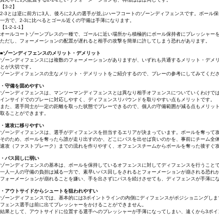
【3-2】
2-3とは逆に前方に3人、後ろに2人の選手が並ぶハーフコートのゾーンディフェンスです。ボール
一方で、2-3に比べるとゴール近くの守備は手薄になります。
【1-2-1-1】
オールコートゾーンプレスの一種で、ゴールに近い場所から積極的にボール保持者にプレッシャー
ただし、フォーメーションの配置が遅れると相手の攻撃を簡単に許してしまう恐れがあります。
■ゾーンディフェンスのメリット・デメリット
ゾーンディフェンスには複数のフォーメーションがありますが、いずれも共通するメリット・デメ
とが大切です。
ゾーンディフェンスの主なメリット・デメリットをご紹介するので、プレーの参考にしてみてくだ
・守備を固めやすい
ゾーンディフェンスは、マンツーマンディフェンスとは異なり相手オフェンスについていくわけで
インサイドでのプレーに対応しやすく、ディフェンスリバウンドを取りやすい点もメリットです。
また、選手同士が一定の距離を取った状態でプレーできるので、個人の守備範囲が減る点もメリッ
取ることができます。
・速攻に移りやすい
ゾーンディフェンスは、選手がディフェンスを担当するエリアが決まっています。ボールを奪って
そのため、ボールを奪ったら誰が走り出すのか、どこにパスを出せば良いのかを、事前にチーム全
速攻（ファストブレーク）までの流れを作りやすく、オフェンスチームからボールを奪った後すぐ
・パス回しに弱い
ゾーンディフェンスの基本は、ボールを保持しているオフェンスに対してディフェンスを行うこと
一人一人の守備の負担は減る一方で、素早いパス回しをされるとフォーメーションが崩される恐れ
フォーメーションが崩れることを嫌い、手を出さずにパスを続けさせても、ディフェンスが手薄に
・アウトサイドからシュートを狙われやすい
ゾーンディフェンスでは、基本的には3ポイントラインの内側にディフェンスがポジショニングしま
フェンス選手は前に出てプレッシャーをかけることができません。
結果として、アウトサイドに位置する選手へのプレッシャーが手薄になってしまい、遠くから3ポイ