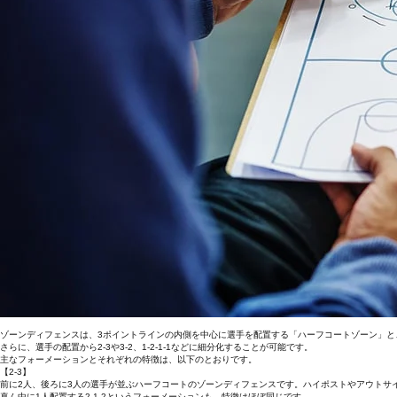
ゾーンディフェンスは、3ポイントラインの内側を中心に選手を配置する「ハーフコートゾーン」と
さらに、選手の配置から2-3や3-2、1-2-1-1などに細分化することが可能です。
主なフォーメーションとそれぞれの特徴は、以下のとおりです。
【2-3】
前に2人、後ろに3人の選手が並ぶハーフコートのゾーンディフェンスです。ハイポストやアウトサ
真ん中に1人配置する2-1-2というフォーメーションも、特徴はほぼ同じです。