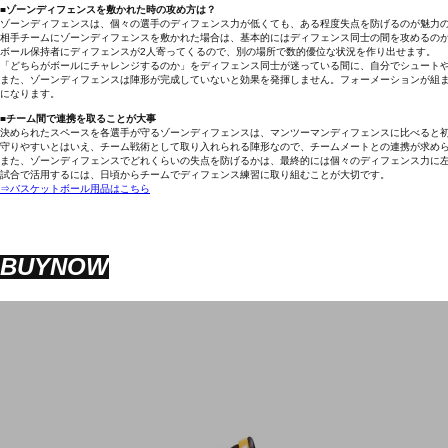
■ゾーンディフェンスを敷かれた時の攻め方は？
ゾーンディフェンスは、個々の選手のディフェンス力が低くても、ある程度失点を防げるのが魅力
相手チームにゾーンディフェンスを敷かれた場合は、基本的にはディフェンス同士の間を攻めるの
ボール保持者にディフェンスが2人寄ってくるので、別の場所で数的優位な状況を作り出せます。
「どちらがボールにチャレンジするのか」をディフェンス同士が迷っている間に、自分でシュート
また、ゾーンディフェンスは陣形が完成していないと効果を発揮しません。フォーメーションが組
になります。
■チーム間で連携を取ることが大事
決められたスペースを各選手が守るゾーンディフェンスは、マンツーマンディフェンスに比べると
守りやすいとはいえ、チーム戦術として取り入れられる陣形なので、チームメートとの連携が求め
また、ゾーンディフェンスでどれくらいの失点を防げるかは、最終的には個々のディフェンス力に
試合で活用するには、日頃からチームでディフェンス練習に取り組むことが大切です。
⇒バスケットボール用品はこちら
BUYNOW