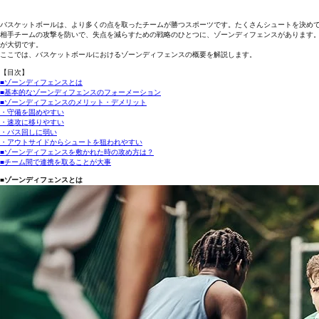
バスケットボールは、より多くの点を取ったチームが勝つスポーツです。たくさんシュートを決め
相手チームの攻撃を防いで、失点を減らすための戦略のひとつに、ゾーンディフェンスがあります
が大切です。
ここでは、バスケットボールにおけるゾーンディフェンスの概要を解説します。
【目次】
■ゾーンディフェンスとは
■基本的なゾーンディフェンスのフォーメーション
■ゾーンディフェンスのメリット・デメリット
・守備を固めやすい
・速攻に移りやすい
・パス回しに弱い
・アウトサイドからシュートを狙われやすい
■ゾーンディフェンスを敷かれた時の攻め方は？
■チーム間で連携を取ることが大事
■ゾーンディフェンスとは