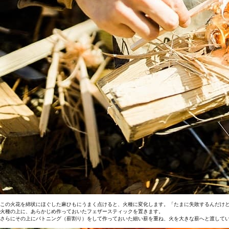
この火花を綿状にほぐした麻ひもにうまく点けると、火種に変化します。「たまに失敗するんだけ
火種の上に、あらかじめ作っておいたフェザースティックを置きます。
さらにその上にバトニング（薪割り）をして作っておいた細い薪を重ね、火を大きな薪へと渡して