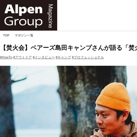
Alpen
Online
TOP
マガジン一覧
【焚火会】ベアーズ島田キャンプさんが語る「焚
#HowTo
#アウトドア
#インタビュー
#キャンプ
#プロフェッショナル