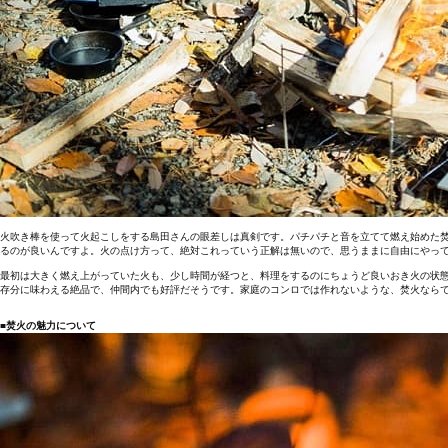
火吹き棒を使って火起こしをする島田さんの眼差しは真剣です。パチパチと音を立てて燃え始めた
るのが良いんですよ。火の点け方って、絶対これっていう正解は無いので、思うままに自由にやっ
最初は大きく燃え上がっていた火も、少し時間が経つと、料理をするのにちょうど良いおき火の状
存分に味わえる絶品で、仲間内でも好評だそうです。家庭のコンロでは作れないような、焚火なら
■焚火の魅力について