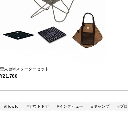
焚火台Mスターターセット
¥21,780
#HowTo
#アウトドア
#インタビュー
#キャンプ
#プ