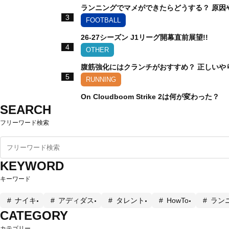
ランニングでマメができたらどうする？ 原因
3
FOOTBALL
26-27シーズン J1リーグ開幕直前展望!!
4
OTHER
腹筋強化にはクランチがおすすめ？ 正しいや
5
RUNNING
On Cloudboom Strike 2は何が変わった？
SEARCH
フリーワード検索
KEYWORD
キーワード
ナイキ
アディダス
タレント
HowTo
ラン
CATEGORY
カテゴリー