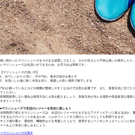
使い終わったマリンシューズをそのまま放置しておくと、カビが生えたり不快な臭いが発生したり
いマリンシューズは丸洗いができるため、お手入れは簡単です。
【マリンシューズの洗い方】
1．水でしっかりと洗い、汗や汚れ、海水の塩分を落とす
2．水洗いした後に軽く水気を切り、風通しの良い場所で陰干しする
汚れが残っているとカビや雑菌が繁殖しやすくなるので注意が必要です。また、直射日光に当てた
てください。
長期間使用しない場合は保管方法にも気を配りましょう。直射日光が当たる場所や高温多湿な場所
すポイントです。
■マリンシューズで水辺のレジャーを安全に楽しもう
水陸両用で使えるマリンシューズは、水辺のレジャーやさまざまなアクティビティに使えるほか、
できるなどのメリットがあるため、ジムやフィットネス用のシューズとしても利用できます。
サイズ感や重さ、通気性、機能性などを考慮したうえで、使用するシーンやシチュエーションに合
ャーをより安全に楽しみましょう。
⇒マリンシューズを探す