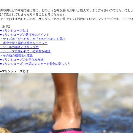
海や川などの水辺で遊ぶ際に、どのような靴を履けば良いか悩んでしまう方も多いのではないでし
げて流されてしまったりすることも考えられます。
そこでおすすめしたいのが、サンダルに比べて滑りづらく脱げにくいマリンシューズです。ここで
【目次】
■マリンシューズとは
■マリンシューズの選び方のポイント
・サイズは「ぴったり」か「やや小さめ」を選ぶ
・水中で使う場合は重さをチェック
・ソールの厚さとグリップ力
・シューズに使われている素材を確認
・その他の機能性も確認
■マリンシューズのお手入れ方法
■マリンシューズで水辺のレジャーを安全に楽しもう
■マリンシューズとは