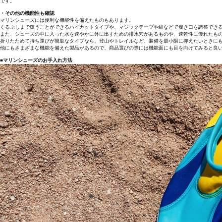
です。
・その他の機能性も確認
マリンシューズには便利な機能性を備えたものもあります。
くるぶしまで覆うことができるハイカットタイプや、マジックテープや紐などで履き口を調整でき
また、シューズの中に入った水を速やかに外に出すための排水穴があるものや、速乾性に優れたも
折りたためて持ち運びが簡単なタイプなら、登山やトレイルなど、装備を最小限に抑えたいときに
他にもさまざまな機能を備えた製品があるので、商品選びの際には機能面にも目を向けてみると良
■マリンシューズのお手入れ方法