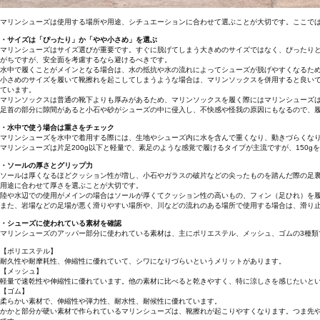
マリンシューズは使用する場所や用途、シチュエーションに合わせて選ぶことが大切です。ここで
・サイズは「ぴったり」か「やや小さめ」を選ぶ
マリンシューズはサイズ選びが重要です。すぐに脱げてしまう大きめのサイズではなく、ぴったり
がちですが、安全面を考慮するなら避けるべきです。
水中で履くことがメインとなる場合は、水の抵抗や水の流れによってシューズが脱げやすくなるため、
小さめのサイズを履いて靴擦れを起こしてしまうような場合は、マリンソックスを併用すると良い
ています。
マリンソックスは普通の靴下よりも厚みがあるため、マリンソックスを履く際にはマリンシューズは0
足首の部分に隙間があると小石や砂がシューズの中に侵入し、不快感や怪我の原因にもなるので、
・水中で使う場合は重さをチェック
マリンシューズを水中で着用する際には、生地やシューズ内に水を含んで重くなり、動きづらくな
マリンシューズは片足200g以下と軽量で、素足のような感覚で履けるタイプが主流ですが、150
・ソールの厚さとグリップ力
ソールは厚くなるほどクッション性が増し、小石やガラスの破片などの尖ったものを踏んだ際の足
用途に合わせて厚さを選ぶことが大切です。
陸や水辺での使用がメインの場合はソールが厚くてクッション性の高いもの、フィン（足ひれ）を
また、岩場などの足場が悪く滑りやすい場所や、川などの流れのある場所で使用する場合は、滑り
・シューズに使われている素材を確認
マリンシューズのアッパー部分に使われている素材は、主にポリエステル、メッシュ、ゴムの3種類
【ポリエステル】
耐久性や耐摩耗性、伸縮性に優れていて、シワになりづらいというメリットがあります。
【メッシュ】
軽量で速乾性や伸縮性に優れています。他の素材に比べると乾きやすく、特に涼しさを感じたいと
【ゴム】
柔らかい素材で、伸縮性や弾力性、耐水性、耐候性に優れています。
かかと部分が硬い素材で作られているマリンシューズは、靴擦れが起こりやすくなります。つま先