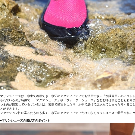
マリンシューズは、水中で着用でき、水辺のアクティビティでも活用できる「水陸両用」のアウト
られているのが特徴で、「アクアシューズ」や「ウォーターシューズ」などと呼ばれることもあり
つま先が露出しているサンダルは、岩場で怪我をしたり、水中で脱げて流されてしまったりするこ
とができます。
ファッション性に富んだものも多く、水辺のアクティビティだけでなくタウンユースで着用される
■マリンシューズの選び方のポイント