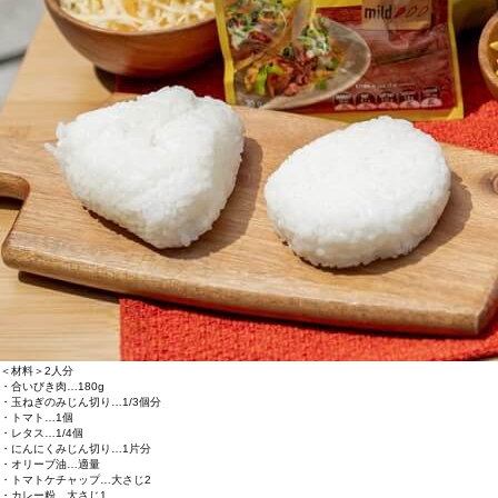
＜材料＞2人分
・合いびき肉…180g
・玉ねぎのみじん切り…1/3個分
・トマト…1個
・レタス…1/4個
・にんにくみじん切り…1片分
・オリーブ油…適量
・トマトケチャップ…大さじ2
・カレー粉…大さじ1