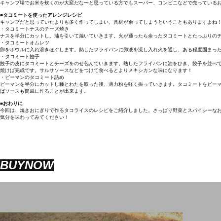
キャンプ場でお米を炊くのが大変だな〜と思っている方でもスーパー、コンビニなどで売っている
■タコミートを使ったアレンジレシピ
キャンプだと思っていたよりも多く作ってしまい、具材が余ってしまうということもありますよね
・タコミートナスのチーズ焼き
ナスを半分にカットし、油を引いて焼いていきます。火が通ったら余ったタコミートとたっぷりの
・タコミートオムレツ
卵をボウルに入れ溶きほぐします。熱したフライパンに卵液を流し入れ火を通し、ある程度固まっ
・タコミート餃子
餃子の皮にタコミートとチーズをのせ包んでいきます。熱したフライパンに油をひき、餃子を並べ
焼けば完成です。サルサソースなどをつけて食べるとよりメキシカンな味になります！
・ピーマンのタコミート詰め
ピーマンを半分にカットし種とわたを取った後、薄力粉を軽く振っていきます。タコミートをピー
ばソースも簡単に作ることが出来ます。
■おわりに
今回は、焼きおにぎりで作るタコライスのレシピをご紹介しました。さっぱり野菜とスパイシーな
気分を味わってみてください！
BUYNOW