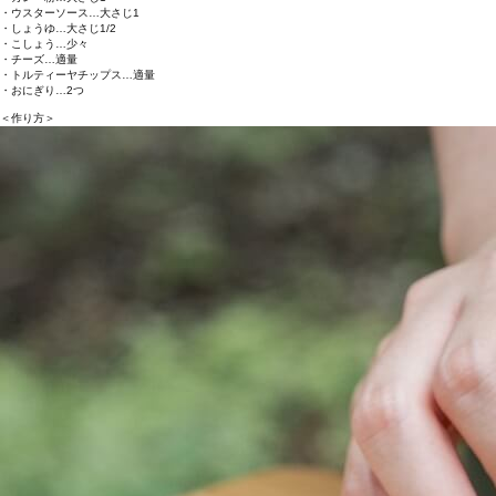
・ウスターソース…大さじ1
・しょうゆ…大さじ1/2
・こしょう…少々
・チーズ…適量
・トルティーヤチップス…適量
・おにぎり…2つ
＜作り方＞