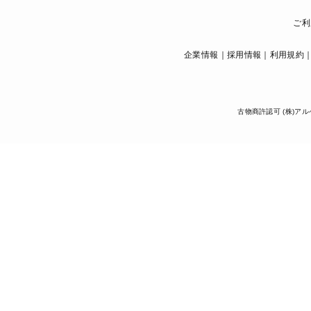
ご利
企業情報
採用情報
利用規約
古物商許認可 (株)アル