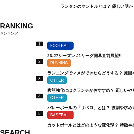
ランタンのマントルとは？ 優しい明か
RANKING
ランキング
1
FOOTBALL
26-27シーズン J1リーグ開幕直前展望!!
2
RUNNING
ランニングでマメができたらどうする？ 原因
3
OTHER
腹筋強化にはクランチがおすすめ？ 正しいや
4
OTHER
バレーボールの「リベロ」とは？ 役割や求め
5
BASEBALL
カットボールとはどのような変化球？ 特徴や
SEARCH