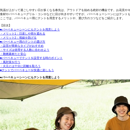
気温が上がって過ごしやすい日が多くなる春先は、アウトドアを始める絶好の機会です。お花見やキ
食材やバーベキューグリル・コンロなどに目が向きやすいですが、バーベキューシーンにはテント
ここでは、バーベキュー用にテントを用意するメリットや、選び方のコツなどをご紹介します。
【目次】
■バーベキューシーンにもテントを用意しよう
・メリット1：日差しや雨を遮れる
・メリット2：視線を防げる
■バーベキュー用のテントの選び方
・設営が簡単なタイプがおすすめ
・サイズは使用する人数に合わせよう
・難燃素材だと安心
■バーベキューでテントを設営する時のポイント
・風対策を行う
・火元とは十分に距離を取ろう
■テントでバーベキューを快適に楽しもう
■バーベキューシーンにもテントを用意しよう