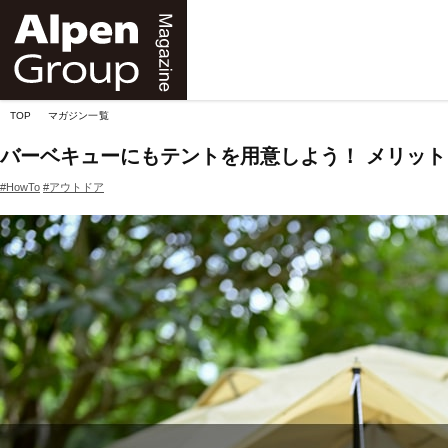
Alpen
Online
TOP
マガジン一覧
バーベキューにもテントを用意しよう！ メリッ
#HowTo
#アウトドア