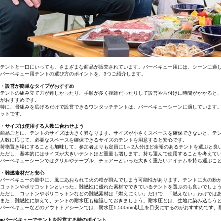
テントと一口にいっても、さまざまな商品が販売されています。バーベキュー用には、シーンに適
バーベキュー用テントの選び方のポイントを、3つご紹介します。
・設営が簡単なタイプがおすすめ
テントの組み立て方が難しかったり、手順が多く複雑だったりして設営や片付けに時間がかかると
がおすすめです。
特に、骨組みを広げるだけで設営できるワンタッチテントは、バーベキューシーンに適しています
ットです。
・サイズは使用する人数に合わせよう
商品ごとに、テントのサイズは大きく異なります。サイズが小さくスペースを確保できないと、テ
人数に応じて、必要なスペースを確保できるサイズのテントを用意すると安心です。
荷物置き場にすることも加味して、参加者よりも定員に1～2人分ほど余裕のあるテントを選ぶと良
ただし、基本的にはサイズが大きいテントほど重量も増します。持ち運んで使用することを考えて
バーベキューシーンではグリルやテーブル、チェアーといった大きく重たいアイテムを持ち運ぶこ
・難燃素材だと安心
バーベキューの最中に、風にあおられて火の粉が飛んでしまう可能性があります。テントに火の粉
コットンやポリコットンといった、難燃性に優れた素材でできているテントを選ぶのも良いでしょ
ただし、コットンやポリコットンなどの難燃素材は「燃えにくい」だけで、「燃えない」わけでは
また、難燃性に加えて、テントの耐水圧も確認しておきましょう。耐水圧とは、生地に染み込もう
バーベキューなどのアウトドアシーンでは、耐水圧1,500mm以上を目安にするのがおすすめです
■バーベキューでテントを設営する時のポイント