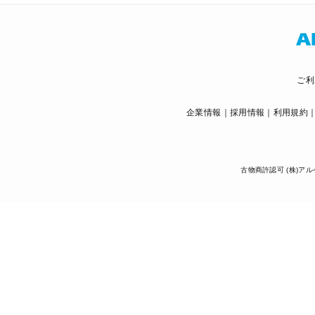
ご利
企業情報
採用情報
利用規約
古物商許認可 (株)アル