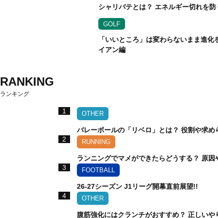
シャリバテとは？ エネルギー切れを防
GOLF
「いいところ」は変わらないまま進化を遂
イアン編
RANKING
ランキング
1
OTHER
バレーボールの「リベロ」とは？ 役割や求め
2
RUNNING
ランニングでマメができたらどうする？ 原因
3
FOOTBALL
26-27シーズン J1リーグ開幕直前展望!!
4
OTHER
腹筋強化にはクランチがおすすめ？ 正しいや