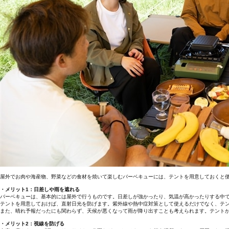
屋外でお肉や海産物、野菜などの食材を焼いて楽しむバーベキューには、テントを用意しておくと
・メリット1：日差しや雨を遮れる
バーベキューは、基本的には屋外で行うものです。日差しが強かったり、気温が高かったりする中
テントを用意しておけば、直射日光を防げます。紫外線や熱中症対策として使えるだけでなく、テ
また、晴れ予報だったにも関わらず、天候が悪くなって雨が降り出すことも考えられます。テント
・メリット2：視線を防げる