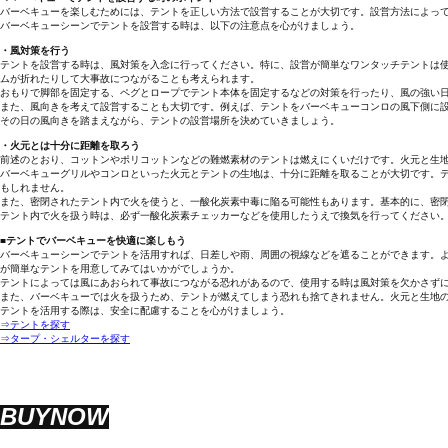
バーベキューを楽しむためには、テントを正しい方法で設営することが大切です。設営方法によっ
バーベキューシーンでテントを設営する時は、以下の注意点を心がけましょう。
・風対策を行う
テントを設営する時は、風対策を入念に行ってください。特に、設営が簡単なワンタッチテントは
ムが折れたりして大事故につながることも考えられます。
おもりで脚部を固定する、ペグとロープでテント本体を固定するなどの対策を行ったり、風の強い
また、風向きを考えて設営することも大切です。例えば、テントをバーベキューコンロの風下側に
その日の風向きを踏まえながら、テントの設営場所を決めていきましょう。
・火元とは十分に距離を取ろう
前述のとおり、コットンやポリコットンなどの難燃素材のテントは燃えにくいだけです。火元と生
バーベキューグリルやコンロといった火元とテントの生地は、十分に距離を取ることが大切です。
もしれません。
また、密閉されたテント内で火を使うと、一酸化炭素中毒に陥る可能性もあります。基本的に、密
テント内で火を扱う時は、必ず一酸化炭素チェッカーなどを使用したうえで換気を行ってください
■テントでバーベキューを快適に楽しもう
バーベキューシーンでテントを活用すれば、日差しや雨、周囲の視線などを遮ることができます。
が簡単なテントを用意してみてはいかがでしょうか。
テントによっては風にあおられて事故につながる恐れがあるので、使用する時は風対策を欠かさず
また、バーベキューでは火を扱うため、テントが燃えてしまう恐れも捨てきれません。火元と生地
テントを活用する際は、安全に配慮することを心がけましょう。
⇒テントを探す
⇒タープ・シェルターを探す
BUYNOW