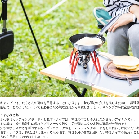
キャンプでは、たくさんの荷物を用意することになります。持ち運びの負担を減らすために、調理
最初に、どのようなシーンでも必要になる調理器具から用意しましょう。キャンプの時に必須の調
・まな板と包丁
まな板（カッティングボード）と包丁・ナイフは、料理の下ごしらえに欠かせないアイテムです。
まな板は、軽く携帯性に優れたプラスチック製や、刃が傷みにくい木製の商品が一般的です。
持ち運びしやすさを重視するならプラスチック製を、カッティングボードをお皿代わりに使いたい
包丁・ナイフは、料理だけに使用するなら包丁、料理以外の作業に使いたい時はナイフを用意する
ものを用意するのがおすすめです。