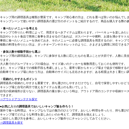
キャンプ用の調理器具は種類が豊富です。キャンプ初心者の方は、どれを選べば良いのか悩んでし
キャンプシーンで使いやすい調理器具の選び方のポイントをご紹介するので、商品を購入する際の
・食べたいメニューを考える
キャンプで作りたい料理によって、用意するべきアイテムは変わります。バーベキューを楽しみた
缶詰やレトルト食品で簡単に食事を済ませるのであれば、ガスバーナーや燃料、お湯を沸かすケト
事前に食べたいメニューを決めておき、そのメニューに必要な調理器具を用意するのが、キャンプ
複数の料理を作りたい方は、ダッチオーブンやスキレットのように、さまざまな調理に対応できる
・参加人数や移動手段から選ぶ
キャンプ用の調理器具は、キャンプに参加する人数に応じたものを選ぶことが大切です。人数に見
ります。
大人数でのグループキャンプの場合は、サイズ違いのクッカーを複数用意しておくのも便利です。
また、キャンプ場までの移動手段も考慮しましょう。最寄り駅からキャンプ場まで徒歩で移動する
自動車でキャンプ場に向かう方は、自動車のサイズにも左右されますが、ある程度は大きく重たい
・収納のしやすさもポイント
調理器具の収納のしやすさも重要です。持ち運びのしやすさだけでなく、自宅で保管しやすいかど
キャンプ場と自宅の両方で使えるアイテムを選ぶのも良いでしょう。
自宅の収納場所が足りない、調理器具の量が多いという時は、アウトドア用のコンテナや収納ケー
できます。
⇒アウトドアコンテナを探す
■お気に入りの調理器具でおいしいキャンプ飯を作ろう！
屋外で食べる料理は、キャンプならではの魅力のひとつです。おいしい料理を作ったり、持ち運び
キャンプ場でどのような料理を楽しみたいのか考えて、調理器具を揃えましょう。
ご紹介した選び方を参考に、おいしいキャンプ飯作りにチャレンジしてみてください。
⇒調理器具を探す