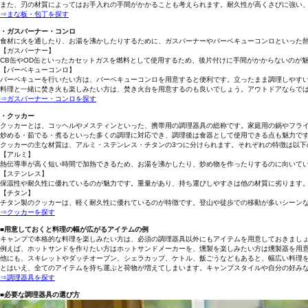
また、刃の材質によってはお手入れの手間がかかることも考えられます。耐久性が高くさびに強い
⇒まな板・包丁を探す
・ガスバーナー・コンロ
食材に火を通したり、お湯を沸かしたりするために、ガスバーナーやバーベキューコンロといった
【ガスバーナー】
CB缶やOD缶といったカセットガスを燃料として使用するため、後片付けに手間がかからないのが
【バーベキューコンロ】
バーベキューを行いたい方は、バーベキューコンロを用意すると便利です。立ったまま調理しやす
料理と一緒に焚き火も楽しみたい方は、焚き火台を用意するのも良いでしょう。アウトドアならで
⇒ガスバーナー・コンロを探す
・クッカー
クッカーとは、コッヘルやメスティンといった、携帯用の調理器具の総称です。家庭用の鍋やフラ
炒める・茹でる・煮るといった多くの調理に対応でき、調理後は食器として使用できる点も魅力で
クッカーの主な材質は、アルミ・ステンレス・チタンの3つに分けられます。それぞれの特徴は以下
【アルミ】
熱伝導率が高く短い時間で加熱できるため、お湯を沸かしたり、炒め物を作ったりするのに向いて
【ステンレス】
保温性や耐久性に優れているのが魅力です。重量があり、持ち運びしやすさは他の材質に劣ります
【チタン】
チタン製のクッカーは、軽く耐久性に優れているのが特徴です。登山や徒歩での移動が多いシーン
⇒クッカーを探す
■用意しておくと料理の幅が広がるアイテムの例
キャンプで本格的な料理を楽しみたい方は、必須の調理器具以外にもアイテムを用意しておきまし
例えば、ホットサンドを作りたい方はホットサンドメーカーを、燻製を楽しみたい方は燻製器を用
他にも、スキレットやダッチオーブン、シェラカップ、ケトル、飯ごうなどもあると、幅広い料理
とはいえ、全てのアイテムを持ち運ぶと荷物が増えてしまいます。キャンプスタイルや自分の好み
⇒調理器具を探す
■必要な調理器具の選び方