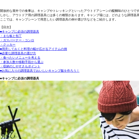
開放的な屋外での食事は、キャンプやトレッキングといったアウトドアシーンの醍醐味のひとつで
しかし、アウトドア用の調理器具には多くの種類があります。キャンプ場には、どのような調理器
ここでは、キャンプシーンで用意したい調理器具の例や選び方などをご紹介します。
【目次】
■キャンプに必須の調理器具
・まな板と包丁
・ガスバーナー・コンロ
・クッカー
■用意しておくと料理の幅が広がるアイテムの例
■必要な調理器具の選び方
・食べたいメニューを考える
・参加人数や移動手段から選ぶ
・収納のしやすさもポイント
■お気に入りの調理器具でおいしいキャンプ飯を作ろう！
■キャンプに必須の調理器具