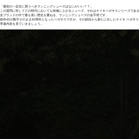
「最初の一足目に買うべきランニングシューズはなにがいい？？」
この質問に対してどの時代においても候補に上がるシューズ、それはナイキペガサスシリーズであ
全ブランドの中で最も長い歴史を重ねる、ランニングシューズの金字塔です。
前作40が数字そのまま40周年となったペガサスですが、その節目から新たに出したナイキ ペガサス
早速内容を見ていきましょう。