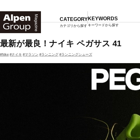
Alpen
Online
KEYWORDS
CATEGORY
キーワードから探す
カテゴリから探す
TOP
マガジン一覧
最新が最良！ナイキ ペガサス 41
#Nike
#ナイキ
#マラソン
#ランニング
#ランニングシューズ