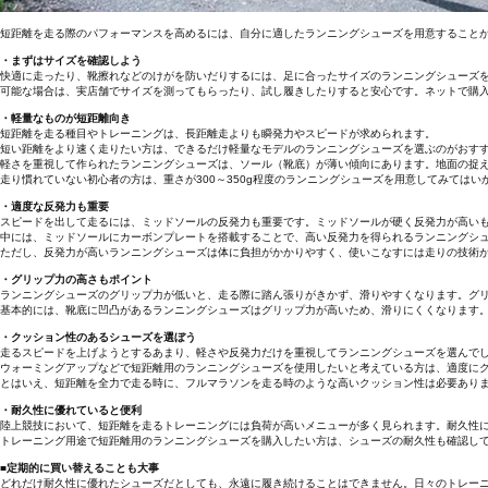
短距離を走る際のパフォーマンスを高めるには、自分に適したランニングシューズを用意すること
・まずはサイズを確認しよう
快適に走ったり、靴擦れなどのけがを防いだりするには、足に合ったサイズのランニングシューズ
可能な場合は、実店舗でサイズを測ってもらったり、試し履きしたりすると安心です。ネットで購
・軽量なものが短距離向き
短距離を走る種目やトレーニングは、長距離走よりも瞬発力やスピードが求められます。
短い距離をより速く走りたい方は、できるだけ軽量なモデルのランニングシューズを選ぶのがおす
軽さを重視して作られたランニングシューズは、ソール（靴底）が薄い傾向にあります。地面の捉
走り慣れていない初心者の方は、重さが300～350g程度のランニングシューズを用意してみてはい
・適度な反発力も重要
スピードを出して走るには、ミッドソールの反発力も重要です。ミッドソールが硬く反発力が高い
中には、ミッドソールにカーボンプレートを搭載することで、高い反発力を得られるランニングシ
ただし、反発力が高いランニングシューズは体に負担がかかりやすく、使いこなすには走りの技術
・グリップ力の高さもポイント
ランニングシューズのグリップ力が低いと、走る際に踏ん張りがきかず、滑りやすくなります。グ
基本的には、靴底に凹凸があるランニングシューズはグリップ力が高いため、滑りにくくなります
・クッション性のあるシューズを選ぼう
走るスピードを上げようとするあまり、軽さや反発力だけを重視してランニングシューズを選んで
ウォーミングアップなどで短距離用のランニングシューズを使用したいと考えている方は、適度に
とはいえ、短距離を全力で走る時に、フルマラソンを走る時のような高いクッション性は必要あり
・耐久性に優れていると便利
陸上競技において、短距離を走るトレーニングには負荷が高いメニューが多く見られます。耐久性
トレーニング用途で短距離用のランニングシューズを購入したい方は、シューズの耐久性も確認し
■定期的に買い替えることも大事
どれだけ耐久性に優れたシューズだとしても、永遠に履き続けることはできません。日々のトレー