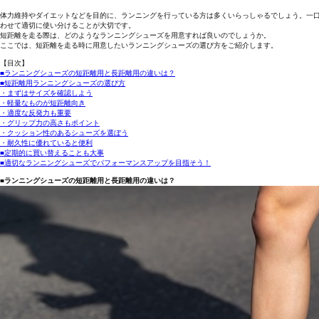
体力維持やダイエットなどを目的に、ランニングを行っている方は多くいらっしゃるでしょう。一
わせて適切に使い分けることが大切です。
短距離を走る際は、どのようなランニングシューズを用意すれば良いのでしょうか。
ここでは、短距離を走る時に用意したいランニングシューズの選び方をご紹介します。
【目次】
■ランニングシューズの短距離用と長距離用の違いは？
■短距離用ランニングシューズの選び方
・まずはサイズを確認しよう
・軽量なものが短距離向き
・適度な反発力も重要
・グリップ力の高さもポイント
・クッション性のあるシューズを選ぼう
・耐久性に優れていると便利
■定期的に買い替えることも大事
■適切なランニングシューズでパフォーマンスアップを目指そう！
■ランニングシューズの短距離用と長距離用の違いは？