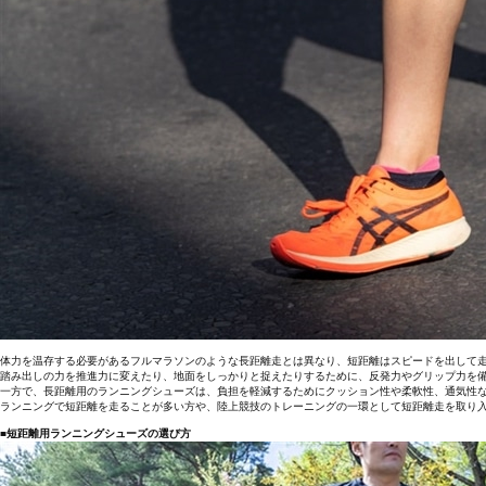
体力を温存する必要があるフルマラソンのような長距離走とは異なり、短距離はスピードを出して
踏み出しの力を推進力に変えたり、地面をしっかりと捉えたりするために、反発力やグリップ力を
一方で、長距離用のランニングシューズは、負担を軽減するためにクッション性や柔軟性、通気性
ランニングで短距離を走ることが多い方や、陸上競技のトレーニングの一環として短距離走を取り
■短距離用ランニングシューズの選び方