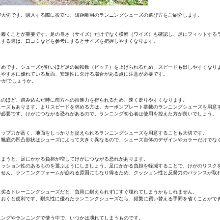
が大切です。購入する際に役立つ、短距離用のランニングシューズの選び方をご紹介します。
を履くことが重要です。足の長さ（サイズ）だけでなく横幅（ワイズ）も確認し、足にフィットする
入する際は、口コミなどを参考にするとサイズを把握しやすくなります。
すめです。シューズが軽いほど足の回転数（ピッチ）を上げられるため、スピードも出しやすくなり
えやすさに優れている反面、安定性に欠ける場合がある点に注意が必要です。
かがでしょうか。
ものほど、踏み込んだ時に前方への推進力を得られるため、速く走りやすくなります。
ューズもあります。よりスピードを求める方は、カーボンプレート搭載のランニングシューズを用意
が必要です。けがにつながる恐れがあるので、ランニング初心者は使用を控えた方が良いでしょう。
リップ力が高く、地面をしっかりと捉えられるランニングシューズを用意することも大切です。
。靴底の凹凸形状はシューズによって大きく異なるので、シューズ自体のデザインやカラーだけでな
しまうと、足にかかる負担が増してけがにつながる恐れがあります。
クッション性のあるものを選ぶようにしましょう。足にかかる負担を軽減することで、けがのリスク
ません。ランニングフォームが崩れる原因にもなり得るため、クッション性と反発力のバランスが取
に劣るトレーニングシューズだと、負荷に耐えられずにすぐ壊れてしまうかもしれません。
ておくと便利です。耐久性に優れたランニングシューズなら、頻繁に買い替える手間を省くことがで
ニングやランニングで使う中で、いつかは壊れてしまうものです。