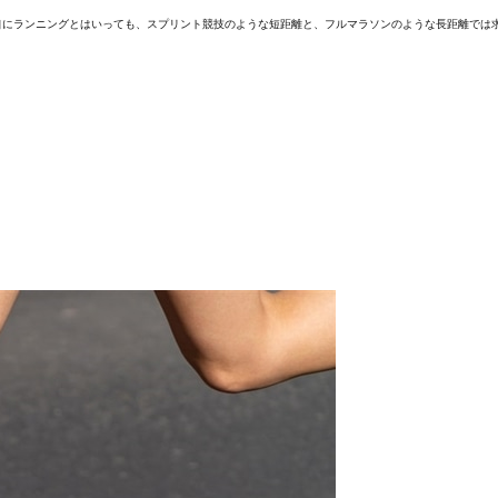
口にランニングとはいっても、スプリント競技のような短距離と、フルマラソンのような長距離では