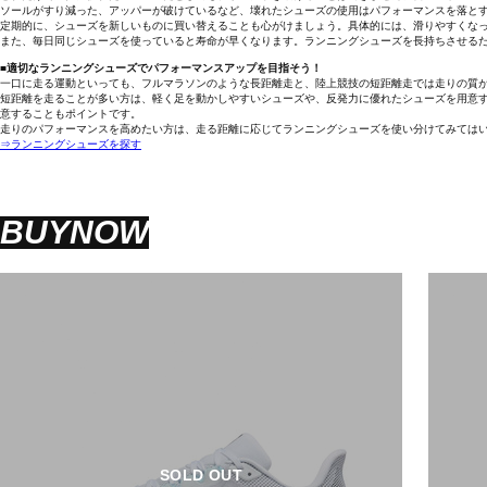
ソールがすり減った、アッパーが破けているなど、壊れたシューズの使用はパフォーマンスを落と
定期的に、シューズを新しいものに買い替えることも心がけましょう。具体的には、滑りやすくな
また、毎日同じシューズを使っていると寿命が早くなります。ランニングシューズを長持ちさせる
■適切なランニングシューズでパフォーマンスアップを目指そう！
一口に走る運動といっても、フルマラソンのような長距離走と、陸上競技の短距離走では走りの質
短距離を走ることが多い方は、軽く足を動かしやすいシューズや、反発力に優れたシューズを用意
意することもポイントです。
走りのパフォーマンスを高めたい方は、走る距離に応じてランニングシューズを使い分けてみては
⇒ランニングシューズを探す
BUYNOW
SOLD OUT