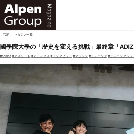
Alpen
Online
TOP
マガジン一覧
國學院大學の「歴史を変える挑戦」最終章「ADIZERO
#adidas
#アスリート
#アディダス
#インタビュー
#マラソン
#ランニング
#ランニングシュ