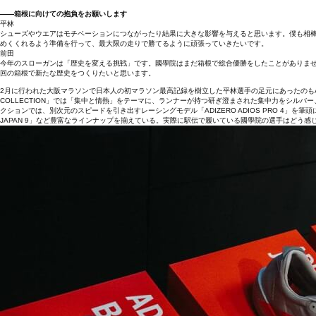
――箱根に向けての抱負をお願いします
平林
シューズやウエアはモチベーションにつながったり結果に大きな影響を与えると思います。僕も相棒とし
めくくれるよう準備を行って、最大限の走りで勝てるように頑張っていきたいです。
前田
今年のスローガンは「歴史を変える挑戦」です。國學院はまだ箱根で総合優勝をしたことがありませ
回の箱根で新たな歴史をつくりたいと思います。
2月に行われた大阪マラソンで日本人の初マラソン最高記録を樹立した平林選手の足元にあったのもADIZE
COLLECTION」では「集中と情熱」をテーマに、ランナーが持つ研ぎ澄まされた集中力をシル
クションでは、別次元のスピードを引き出すレーシングモデル「ADIZERO ADIOS PRO 4」を筆頭に
JAPAN 9」など豊富なラインナップを揃えている。実際に駅伝で履いている國學院の選手はどう