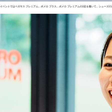
イベントではペガサス プレミアム、ボメロ プラス、ボメロ プレミアムの3足を履いて、シューズ