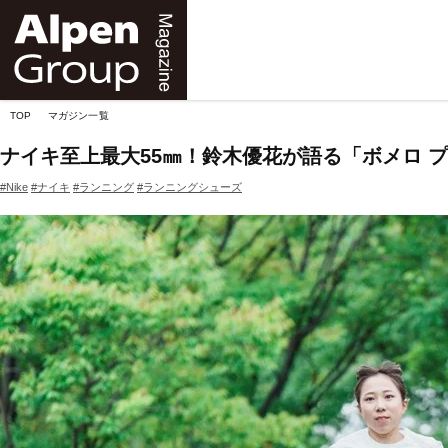
Alpen
Online
TOP
マガジン一覧
ナイキ至上最大55㎜！鈴木優花が語る「ボメロ 
#Nike
#ナイキ
#ランニング
#ランニングシューズ