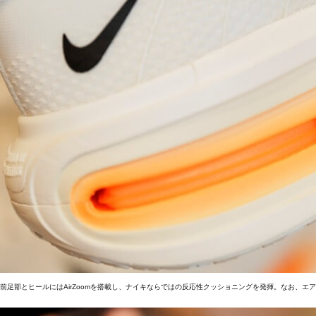
前足部とヒールにはAirZoomを搭載し、ナイキならではの反応性クッショニングを発揮。なお、エ