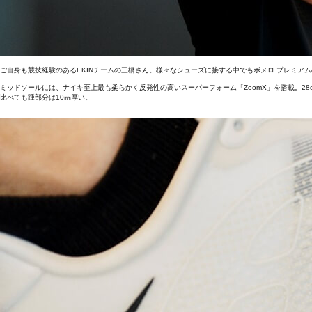
ご自身も競技経験のあるEKINチームの三橋さん。様々なシューズに接する中でもボメロ プレミア
ミッドソールには、ナイキ至上最も柔らかく反発性の高いスーパーフォーム「ZoomX」を搭載。2
比べても踵部分は10㎜厚い。