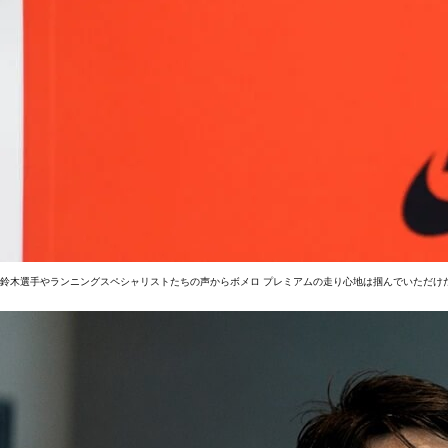
鈴木選手やランニングスペシャリストたちの声からボメロ プレミアムの走り心地は掴んでいただけ