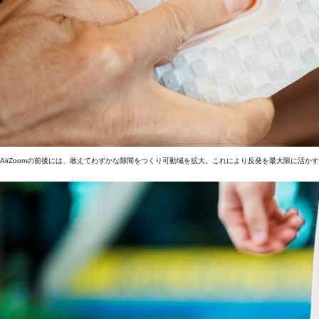
AirZoomの前後には、敢えてわずかな隙間をつくり可動域を拡大。これにより反発を最大限に活