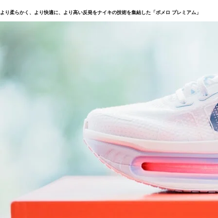
より柔らかく、より快適に、より高い反発をナイキの技術を集結した「ボメロ プレミアム」