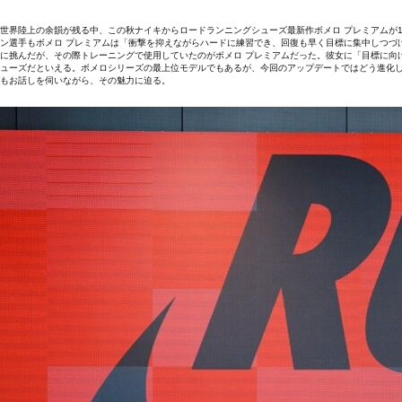
世界陸上の余韻が残る中、この秋ナイキからロードランニングシューズ最新作ボメロ プレミアムが1
ン選手もボメロ プレミアムは「衝撃を抑えながらハードに練習でき、回復も早く目標に集中しつづけられ
に挑んだが、その際トレーニングで使用していたのがボメロ プレミアムだった。彼女に「目標に向
ューズだといえる。ボメロシリーズの最上位モデルでもあるが、今回のアップデートではどう進化した
もお話しを伺いながら、その魅力に迫る。