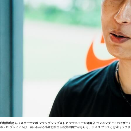
白畑和成さん（スポーツデポ フラッグシップストア テラスモール湘南店 ランニングアドバイザー
ボメロ プレミアムは、前へ転がる感覚と跳ねる感覚の両方がもらえ、ボメロ プラスとは違うラク