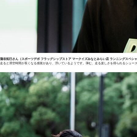
蒲谷拓巳さん（スポーツデポ フラッグシップストア マークイズみなとみらい店 ランニングスペシ
走ると滞空時間が長くなる感覚があり、浮いているようです。弾む、走る楽しさを得られるシュー