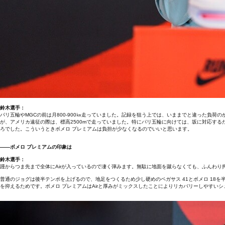
鈴木選手：
パリ五輪やMGCの前は月800‐900㎞走っていました。記録を狙う上では、いままでと違った負
が、アメリカ遠征の際は、標高2500mで走っていました。特にパリ五輪に向けては、坂に対応す
ろでした。こういうときボメロ プレミアムは負担が少なくなるのでいいと思います。
――ボメロ プレミアムの印象は
鈴木選手：
踵からつま先まで全体にAirが入っているので凄く弾みます。無駄に地面を蹴らなくても、ふんわ
普通のジョグは後半テンポを上げるので、地足をつくるため少し硬めのペガサス 41とボメロ 18
を抑えるためです。ボメロ プレミアムはAirと厚みがミックスしたことによりリカバリーしやすい