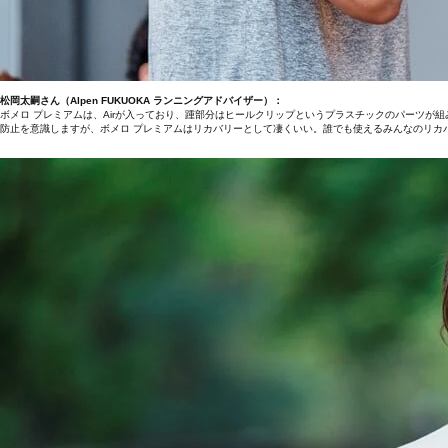
松岡太嗣さん（Alpen FUKUOKA ランニングアドバイザー）：
ボメロ プレミアムは、Airが入っており、踵部分はヒールクリップというプラスチックのパーツ
防止を意識しますが、ボメロ プレミアムはリカバリーとして凄くいい。誰でも使えるみんなのリカ