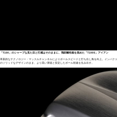
「T100」のシャープな見た目と打感はそのままに、飛距離性能を高めた「T100S」アイアン
革新的なテクノロジー・マッスルチャンネルによりボールスピードと打ち出し角を向上。インパクト
のソリッドなデザインのまま、より高い弾道と安定したボール初速を生み出す。