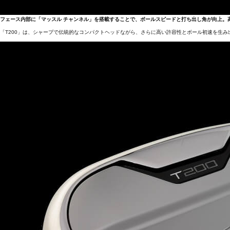
フェース内部に「マッスル チャンネル」を搭載することで、ボールスピードと打ち出し角が向上。
「T200」は、シャープで伝統的なコンパクトヘッドながら、さらに高い許容性とボール初速を生