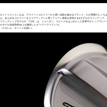
タイトリストといえば、アスリートゴルファーから厚い信頼を集めるブランド。だが実際のところ
も、あらゆるゴルファーをスコアアップへと導くアイアン弾道を実現する4モデルがラインアップ。
フラッグシップモデルの「T100」は、ジョーダン・スピースをはじめとした世界中のトッププレーヤ
のモデル別使用率No.1を獲得した※”ツアーアイアン”だ。
（※ダレル・サーベイ社調べ）