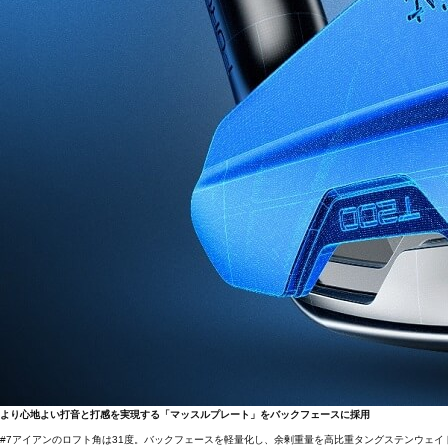
より心地よい打音と打感を実現する「マッスルプレート」をバックフェースに採用
#7アイアンのロフト角は31度。バックフェースを軽量化し、余剰重量を高比重タングステンウェ