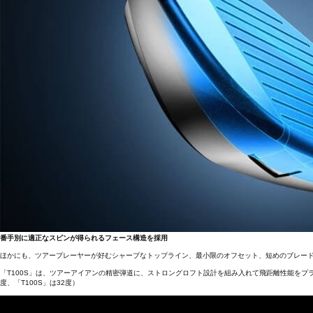
番手別に適正なスピンが得られるフェース構造を採用
ほかにも、ツアープレーヤーが好むシャープなトップライン、最小限のオフセット、短めのブレー
「T100S」は、ツアーアイアンの精密弾道に、ストロングロフト設計を組み入れて飛距離性能をプラス
度、「T100S」は32度）