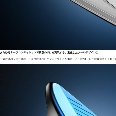
あらゆるターフコンディションで抜群の抜けを実現する、進化したソールデザインに
一体設計のフェースは、一貫性に優れたパフォーマンスを追求。とくに#3～#7では弾道コントロ