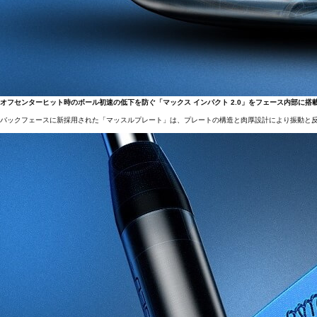
オフセンターヒット時のボール初速の低下を防ぐ「マックス インパクト 2.0」をフェース内部に搭
バックフェースに新採用された「マッスルプレート」は、プレートの構造と肉厚設計により振動と