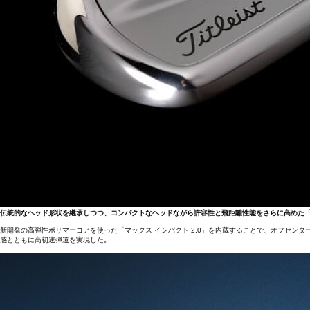
伝統的なヘッド形状を継承しつつ、コンパクトなヘッドながら許容性と飛距離性能をさらに高めた「T
新開発の高弾性ポリマーコアを使った「マックス インパクト 2.0」を内蔵することで、オフセン
感とともに高初速弾道を実現した。