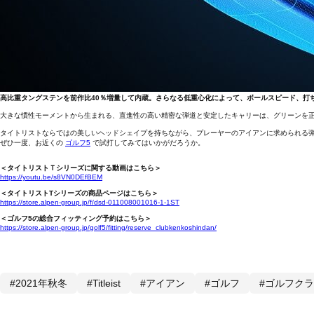
高比重タングステンを前作比40％増量して内蔵。さらなる低重心化によって、ボールスピード、打
大きな慣性モーメントから生まれる、直進性の高い精密な弾道と安定したキャリーは、グリーンを
タイトリストならではの美しいヘッドシェイプを持ちながら、プレーヤーのアイアンに求められる
ぜひ一度、お近くの
ゴルフ5
で試打してみてはいかがだろうか。
＜タイトリストＴシリーズに関する動画はこちら＞
https://youtu.be/s8VN0DEfBEM
＜タイトリストTシリーズの商品ページはこちら＞
https://store.alpen-group.jp/f/dsd-011008001016-1-1ST
＜ゴルフ5の総合フィッティング予約はこちら＞
https://store.alpen-group.jp/golf5/fitting/reserve_clubkenkoshindan/
#2021年秋冬
#Titleist
#アイアン
#ゴルフ
#ゴルフク