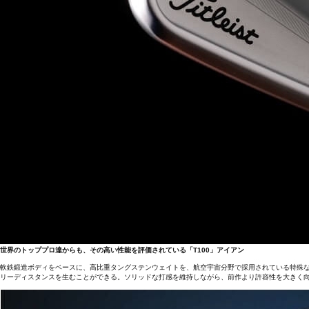
世界のトッププロ達からも、その高い性能を評価されている「T100」アイアン
軟鉄鍛造ボディをベースに、高比重タングステンウェイトを、航空宇宙分野で採用されている特殊
リーディスタンスを生むことができる。ソリッドな打感を維持しながら、前作より許容性を大きく