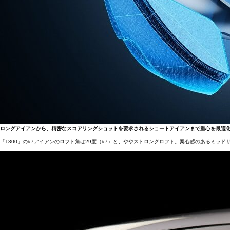
ロングアイアンから、精密なスコアリングショットを要求されるショートアイアンまで重心を最適
「T300」の#7アイアンのロフト角は29度（#7）と、ややストロングロフト。案心感のあるミ