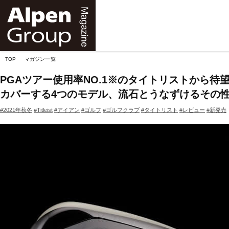
Alpen
Online
TOP
マガジン一覧
PGAツアー使用率NO.1※のタイトリストから待
カバーする4つのモデル、流石とうなずけるその
#2021年秋冬
#Titleist
#アイアン
#ゴルフ
#ゴルフクラブ
#タイトリスト
#レビュー
#新発売