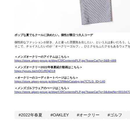
ポップな夏でもクールに決めたい。個性が際立つ大人コーデ
個性的なファッションが好き、人と違った雰囲気を出したい、という人は多いだろう。
そこで、チョイスしたいのが「オークリーゴルフ」。ひとクセもふたクセもあるウェア
＜メンズオークリーのアイテムはこちら＞
https://store.alpen-group.jp/disp/CSfContentsPLP.jsp?baseCatTp=3&B=488
＜メンズオークリー2022年春夏紹介動画はこちら＞
https://youtu.be/nOCcROjjO18
＜オークリーのコーディネートページはこちら＞
https://store.alpen-group.jp/disp/CSfWebCatalog.jsp?CTLG_ID=140
＜メンズゴルフウェアのぺージはこちら＞
https://store.alpen-group.jp/disp/CSfContentsPLP.jsp?baseCatTp=3&dispNo=001047
#2022年春夏
#OAKLEY
#オークリー
#ゴルフ