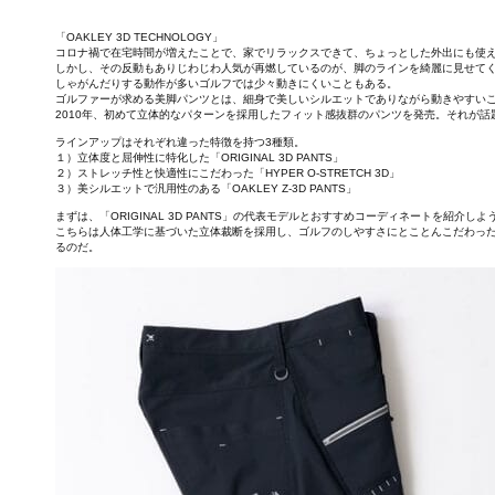
「OAKLEY 3D TECHNOLOGY」
コロナ禍で在宅時間が増えたことで、家でリラックスできて、ちょっとした外出にも使
しかし、その反動もありじわじわ人気が再燃しているのが、脚のラインを綺麗に見せて
しゃがんだりする動作が多いゴルフでは少々動きにくいこともある。
ゴルファーが求める美脚パンツとは、細身で美しいシルエットでありながら動きやすいこ
2010年、初めて立体的なパターンを採用したフィット感抜群のパンツを発売。それが
ラインアップはそれぞれ違った特徴を持つ3種類。
１）立体度と屈伸性に特化した「ORIGINAL 3D PANTS」
２）ストレッチ性と快適性にこだわった「HYPER O-STRETCH 3D」
３）美シルエットで汎用性のある「OAKLEY Z-3D PANTS」
まずは、「ORIGINAL 3D PANTS」の代表モデルとおすすめコーディネートを紹介しよ
こちらは人体工学に基づいた立体裁断を採用し、ゴルフのしやすさにとことんこだわっ
るのだ。