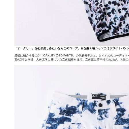
「オークリー」を心底楽しみたいならこのコーデ。目を惹く柄シャツにはホワイトパン
最後に紹介するのが「OAKLEY Z-3D PANTS」の代表モデルと、おすすめのコーディネ
前の2本と同様、人体工学に基づいた立体裁断を採用。立体度は若干抑えめだが、内股