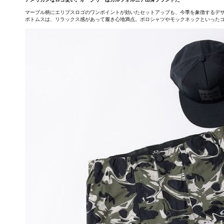
マーブル柄にエリプスロゴのワンポイントが効いたセットアップも、今季を象徴するデ
ボトムスは、リラックス感があって履き心地満点。ポロシャツやモックネックといったゴ