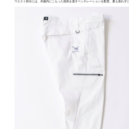
ウエスト部分には、衣服内にこもった熱気を逃すベンチレーションを配置。夏も蒸れず