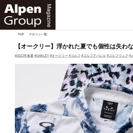
Alpen
Online
TOP
マガジン一覧
【オークリー】浮かれた夏でも個性は失わな
#2022年春夏
#OAKLEY
#オークリー
#ゴルフ
#ゴルフアパレル
#ゴルフウェア
#