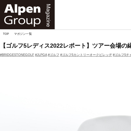
Alpen
Online
TOP
マガジン一覧
【ゴルフ5レディス2022レポート】ツアー会場
#BRIDGESTONEGOLF
#JLPGA
#ゴルフ
#ゴルフ5カントリーオークビレッヂ
#ゴルフ5チ