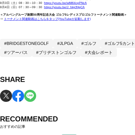
9月3日（土）08：30～10：30
https://youtu.be/wMi64cpPNcA
9月4日（日）07：30～09：30
https://youtu.be/J_hkjcfHgCA
＜アルペングループ創業50周年記念大会 ゴルフ5レディスプロゴルフトーナメント関連動画＞
⇒
トーナメント関連動画はこちらをタップ(YouTubeが起動します)
#BRIDGESTONEGOLF
#JLPGA
#ゴルフ
#ゴルフ5カン
#ツアーバス
#ブリヂストンゴルフ
#大会レポート
SHARE
RECOMMENDED
おすすめの記事