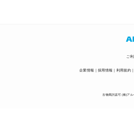
ご利
企業情報
採用情報
利用規約
古物商許認可 (株)アル