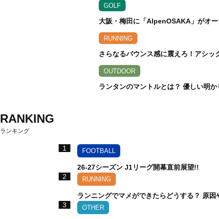
GOLF
大阪・梅田に「AlpenOSAKA」が
RUNNING
さらなるバウンス感に震えろ！アシックス
OUTDOOR
ランタンのマントルとは？ 優しい明か
RANKING
ランキング
1
FOOTBALL
26-27シーズン J1リーグ開幕直前展望!!
2
RUNNING
ランニングでマメができたらどうする？ 原因
3
OTHER