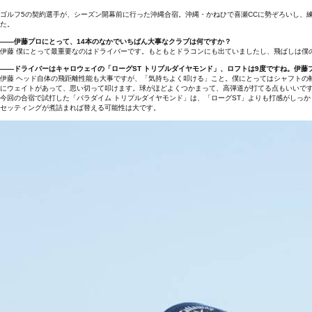
ゴルフ5の契約選手が、シーズン開幕前に行った沖縄合宿。沖縄・かねひで喜瀬CCに勢ぞろいし、
た。
――伊藤プロにとって、14本のなかでいちばん大事なクラブは何ですか？
伊藤 僕にとって最重要なのはドライバーです。もともとドラコンにも出ていましたし、飛ばしは僕
――ドライバーはキャロウェイの「ローグST トリプルダイヤモンド」、ロフトは9度ですね。伊
伊藤 ヘッド自体の飛距離性能も大事ですが、「気持ちよく叩ける」こと。僕にとってはシャフトの
にウェイトがあって、思い切って叩けます。球がほどよくつかまって、高弾道が打てる点もいいで
今回の合宿で試打した「パラダイム トリプルダイヤモンド」は、「ローグST」よりも打感がしっ
セッティングが煮詰まれば替える可能性は大です。