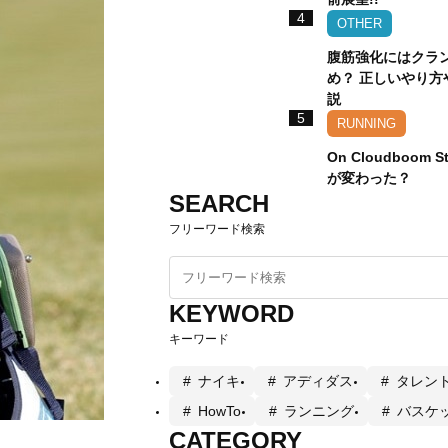
4
OTHER
腹筋強化にはクラ
め？ 正しいやり方
説
5
RUNNING
On Cloudboom S
が変わった？
SEARCH
フリーワード検索
KEYWORD
キーワード
ナイキ
アディダス
タレン
HowTo
ランニング
バスケ
CATEGORY