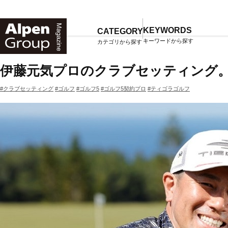
Alpen
Online
KEYWORDS
CATEGORY
キーワードから探す
カテゴリから探す
TOP
マガジン一覧
伊藤元気プロのクラブセッティング
#クラブセッティング
#ゴルフ
#ゴルフ5
#ゴルフ5契約プロ
#ティゴラゴルフ