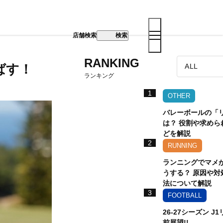
店舗検索
検索
RANKING
ばす！
ランキング
1
OTHER
バレーボールの「
は？ 役割や求めら
どを解説
2
RUNNING
ランニングでマメ
うする？ 原因や対
法について解説
3
FOOTBALL
26-27シーズン J
前展望!!