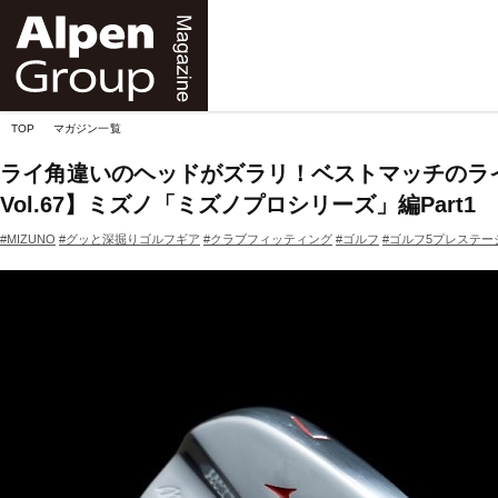
Alpen
Online
TOP
マガジン一覧
ライ角違いのヘッドがズラリ！ベストマッチのラ
Vol.67】ミズノ「ミズノプロシリーズ」編Part1
#MIZUNO
#グッと深掘りゴルフギア
#クラブフィッティング
#ゴルフ
#ゴルフ5プレステー