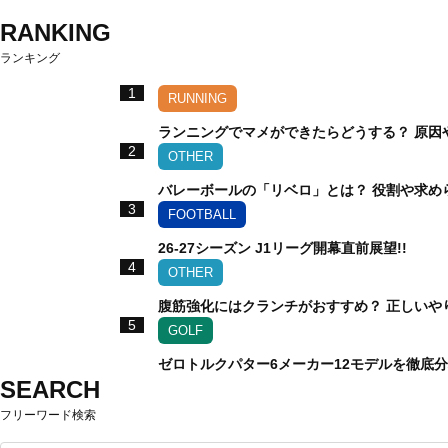
RANKING
ランキング
1
RUNNING
ランニングでマメができたらどうする？ 原因
2
OTHER
バレーボールの「リベロ」とは？ 役割や求め
3
FOOTBALL
26-27シーズン J1リーグ開幕直前展望!!
4
OTHER
腹筋強化にはクランチがおすすめ？ 正しいや
5
GOLF
ゼロトルクパター6メーカー12モデルを徹底
SEARCH
フリーワード検索