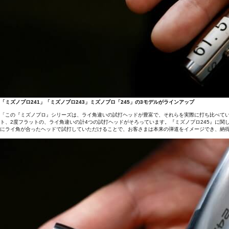
「ミズノプロ241」「ミズノプロ243」ミズノプロ「245」の3モデルがラインアップ
「この『ミズノプロ』シリーズは、ライ角違いの試打ヘッドが豊富で、それらを実際に打ち比べていた
ト、2度フラットの、ライ角違いの計4つの試打ヘッドがそろっています。『ミズノプロ245』に関
にライ角が合ったヘッドで試打していただけることで、お客さまは本来の弾道をイメージでき、納得