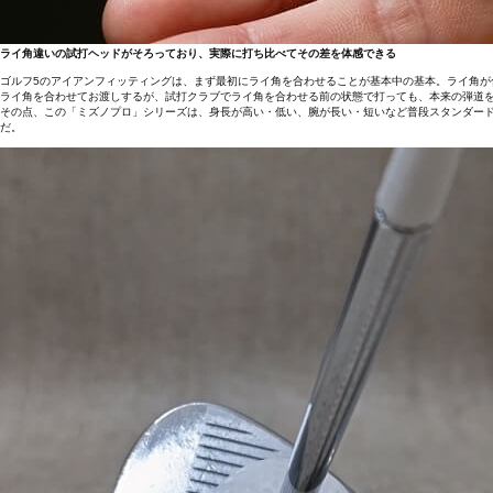
ライ角違いの試打ヘッドがそろっており、実際に打ち比べてその差を体感できる
ゴルフ5のアイアンフィッティングは、まず最初にライ角を合わせることが基本中の基本。ライ角
ライ角を合わせてお渡しするが、試打クラブでライ角を合わせる前の状態で打っても、本来の弾道
その点、この「ミズノプロ」シリーズは、身長が高い・低い、腕が長い・短いなど普段スタンダー
だ。