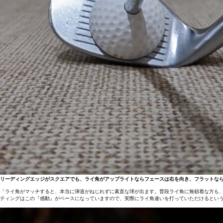
リーディングエッジがスクエアでも、ライ角がアップライトならフェースは右を向き、フラットな
「ライ角がマッチすると、本当に弾道がねじれずに素直な球が出ます。普段ライ角に無頓着な方も
ティングはこの『感動』がベースになっていますので、実際にライ角違いを打っていただけるという