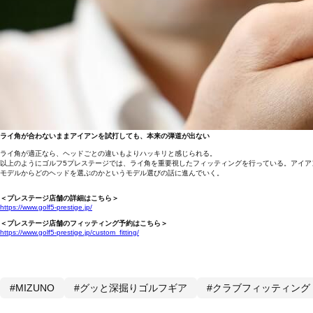
ライ角が合わないままアイアンを試打しても、本来の弾道が出ない
ライ角が適正なら、ヘッドごとの違いもよりハッキリと感じられる。
以上のようにゴルフ5プレステージでは、ライ角を重要視したフィッティングを行っている。アイア
モデルからどのヘッドを選ぶのかというモデル選びの話に進んでいく。
＜プレステージ店舗の詳細はこちら＞
https://www.golf5-prestige.jp/
＜プレステージ店舗のフィッティング予約はこちら＞
https://www.golf5-prestige.jp/custom_fitting/
#MIZUNO
#グッと深掘りゴルフギア
#クラブフィッティング