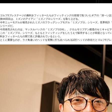
ゴルフ5プレステージの腕利きフィッターたちがフィッティングの現場で気づいたギアの「深～い話
第68回目は、ミズノのアイアン「ミズノプロシリーズ」を取り上げる。
今年ニューモデルが発売されたミズノのフラッグシップモデル「ミズノプロ」シリーズ。世界特許
シリーズだ。
今回発売されたのは、マッスルバックの「ミズノプロ241」、クロムモリブデン鍛造のセミキャビティ
この「ミズノプロ」シリーズ、もともとフィッティングをしたうえで販売することが前提となって
利きフィッターたちの間で高く評価されているという。
とくに重要なのが、ライ角違いのヘッドを実際に打ち比べられる試打ヘッドの存在だとゴルフ5プレ