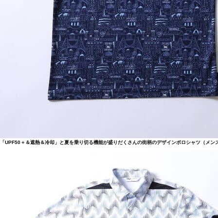
「UPF50＋＆遮熱＆冷却」と夏を乗り切る機能が盛りだくさんの街柄のデザインポロシャツ（メンズ：