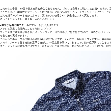
これからの季節、35度を超える日も少なくありません。ゴルフは自然との戦い…とは言いますが、
そこで今回は、機能性とファッション性に優れたアルペンのプライベートブランド「ティゴラ」か
どんな服装でプレーするかによって、夏ゴルフの快適さや、安全性は大きく変わります。
さっそくチェックし、賢く取り入れてみましょう。
●爽やかな着心地でクールにプレーしたい人はコチラ
メッシュ効果で衣服内にこもった熱にバイバイ
ウェア全体に通気孔が施されたメッシュウェア。目の粗さは、“ほどほど”なので、遠めからはメッ
な着心地を実感できます。
これからの季節、ゴルフ場は高温多湿な状態になります。そんな中、長時間ラウンドすると体温調
アです。人体から発する熱を素早く逃がし、体温上昇を防いでくれるので、熱中症予防にもなるは
また、メッシュは通気性だけでなく、汗をかいたときに肌に張り付かないのもメリットの1つ。全方