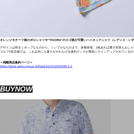
オレンジモチーフ柄のポロシャツや“TIGORA”のロゴ柄が可愛いハイネックシャツ（レディス：いずれ
デザインは明るくポップなものから、シンプルなものまで、多種多様。1枚あれば暑さ対策もおしゃ
ゴルフ5各店舗では、これ以外にも暑さをやわらげる便利グッズが豊富にラインアップされているの
＜掲載商品集約ページ＞
https://store.alpen-group.jp/f/dsd-011011002090-1-1
BUYNOW