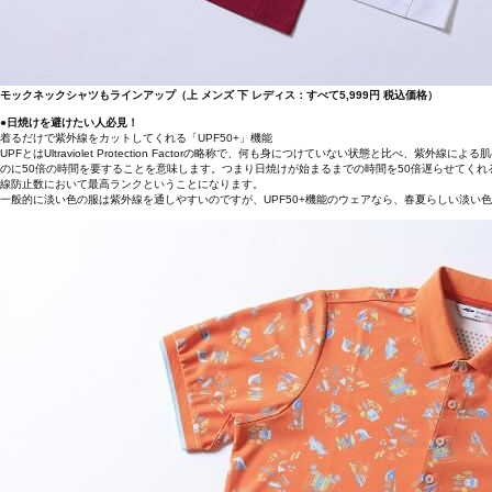
モックネックシャツもラインアップ（上 メンズ 下 レディス：すべて5,999円 税込価格）
●日焼けを避けたい人必見！
着るだけで紫外線をカットしてくれる「UPF50+」機能
UPFとはUltraviolet Protection Factorの略称で、何も身につけていない状態と比
のに50倍の時間を要することを意味します。つまり日焼けが始まるまでの時間を50倍遅らせてくれると
線防止数において最高ランクということになります。
一般的に淡い色の服は紫外線を通しやすいのですが、UPF50+機能のウェアなら、春夏らしい淡