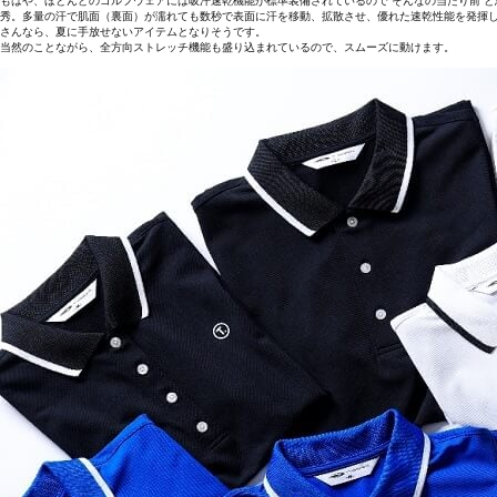
もはや、ほとんどのゴルフウェアには吸汗速乾機能が標準装備されているので“そんなの当たり前”と思
秀。多量の汗で肌面（裏面）が濡れても数秒で表面に汗を移動、拡散させ、優れた速乾性能を発揮
さんなら、夏に手放せないアイテムとなりそうです。
当然のことながら、全方向ストレッチ機能も盛り込まれているので、スムーズに動けます。