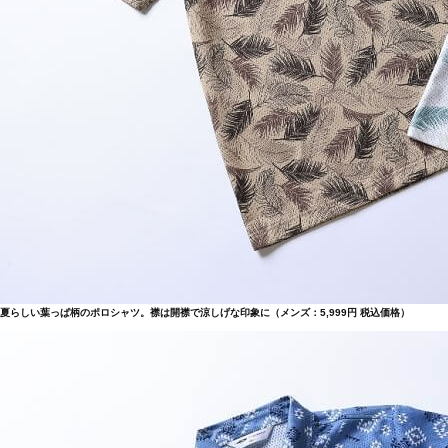
夏らしい葉っぱ柄のポロシャツ。襟は開襟で涼しげな印象に（メンズ：5,999円 税込価格）