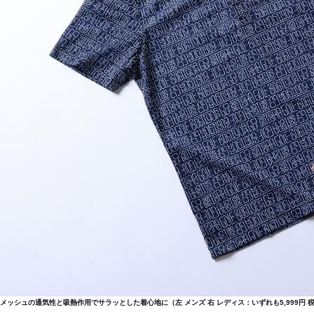
メッシュの通気性と吸熱作用でサラッとした着心地に（左 メンズ 右 レディス：いずれも5,999円 