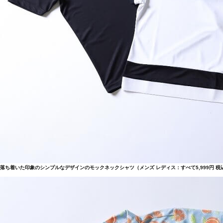
落ち着いた印象のシンプルなデザインのモックネックシャツ（メンズ レディス：すべて5,999円 税