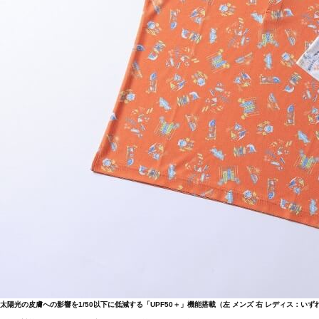
太陽光の皮膚への影響を1/50以下に低減する「UPF50＋」機能搭載（左 メンズ 右 レディス：いずれ