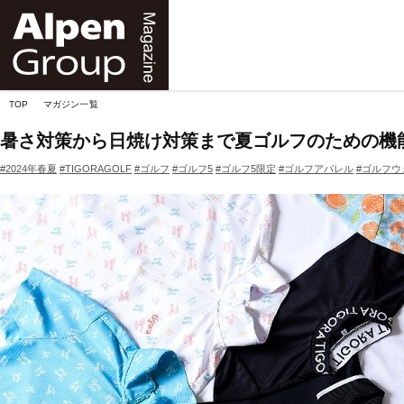
Alpen
Online
TOP
マガジン一覧
暑さ対策から日焼け対策まで夏ゴルフのための機
#2024年春夏
#TIGORAGOLF
#ゴルフ
#ゴルフ5
#ゴルフ5限定
#ゴルフアパレル
#ゴルフウ