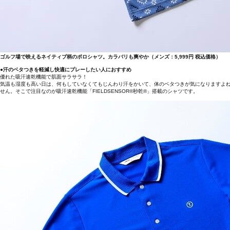
ゴルフ場で映えるネイティブ柄のポロシャツ。カラバリも爽やか（メンズ：5,999円 税込価格）
●汗のベタつきを軽減し快適にプレーしたい人におすすめ
優れた吸汗速乾機能で肌面サラサラ！
気温も湿度も高い日は、何もしていなくてもじんわり汗をかいて、体のベタつきが気になりますよ
せん。そこで注目なのが吸汗速乾機能「FIELDSENSOR®秒乾®」搭載のシャツです。