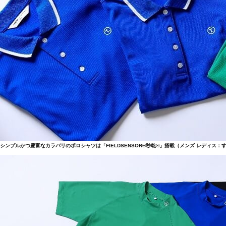
シンプルかつ豊富なカラバリのポロシャツは「FIELDSENSOR®秒乾®」搭載（メンズ レディス：すべ