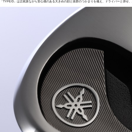
「TYPE/D」は正統派ながら安心感のある大きめの顔と抜群のつかまりを備え、ドライバーと併せ