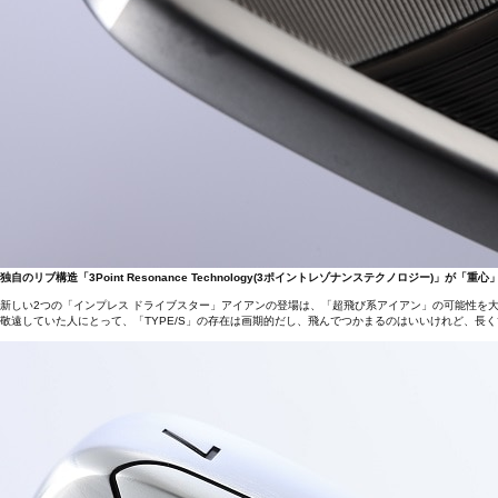
独自のリブ構造「3Point Resonance Technology(3ポイントレゾナンステクノロジー)」
新しい2つの「インプレス ドライブスター」アイアンの登場は、「超飛び系アイアン」の可能性を
敬遠していた人にとって、「TYPE/S」の存在は画期的だし、飛んでつかまるのはいいけれど、長く