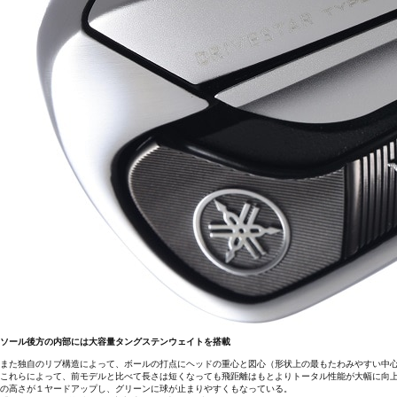
ソール後方の内部には大容量タングステンウェイトを搭載
また独自のリブ構造によって、ボールの打点にヘッドの重心と図心（形状上の最もたわみやすい中
これらによって、前モデルと比べて長さは短くなっても飛距離はもとよりトータル性能が大幅に向上して
の高さが１ヤードアップし、グリーンに球が止まりやすくもなっている。