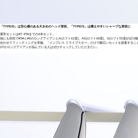
「TYPE/D」は安心感のある大きめのヘッド形状、「TYPE/S」は構えやすいシャープな形状に
通常セットは#7~PWまでの4本セット。
他にも別売で#5#と#6のロングアイアンとA(ロフト42度)、AS(ロフト48度)、S(ロフト55
合わせてフィッティングを実施。「インプレス ドライブスター」だけで幅広いセットを提案するこ
UTかロングアイアンか悩んでいる人はぜひチェックしていただきたい。