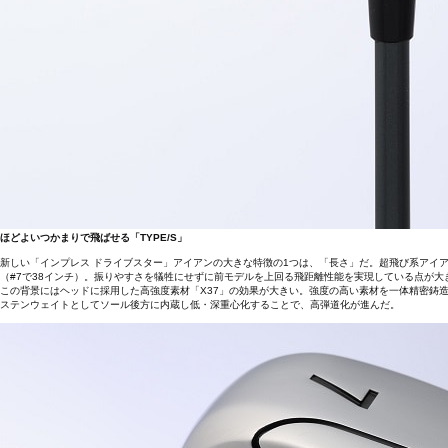
ほどよいつかまりで飛ばせる「TYPE/S」
新しい「インプレス ドライブスター」アイアンの大きな特徴の1つは、「長さ」だ。超飛び系アイア
（#7で38インチ）。振りやすさを犠牲にせずに前モデルを上回る飛距離性能を実現している点が大
この背景にはヘッドに採用した高強度素材「X37」の効果が大きい。強度の高い素材を一体精密鋳
ステンウェイトとしてソール後方に内蔵し低・深重心化することで、高弾道化が進んだ。