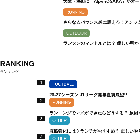
大阪・梅田に「AlpenOSAKA」が
RUNNING
さらなるバウンス感に震えろ！アシックス
OUTDOOR
ランタンのマントルとは？ 優しい明か
RANKING
ランキング
1
FOOTBALL
26-27シーズン J1リーグ開幕直前展望!!
2
RUNNING
ランニングでマメができたらどうする？ 原因
3
OTHER
腹筋強化にはクランチがおすすめ？ 正しいや
4
OTHER