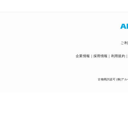
ご利
企業情報
採用情報
利用規約
古物商許認可 (株)アル