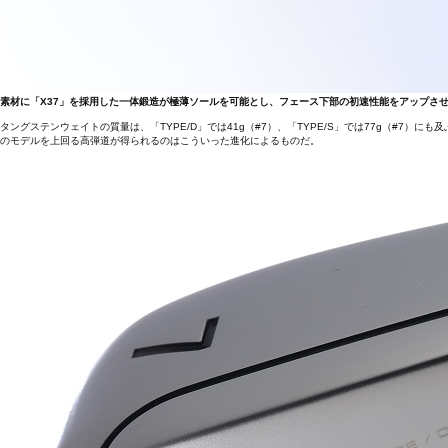
素材に「X37」を採用した一体鍛造が極薄ソールを可能とし、フェース下部の初速性能をアップさ
タングステンウェイトの質量は、「TYPE/D」では41g（#7）、「TYPE/S」では77g（#7）
のモデルを上回る高弾道が得られるのはこういった進化によるものだ。