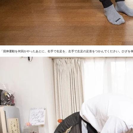
「屈伸運動を何回かやったあとに、右手で右足を、左手で左足の足首をつかんでください。ひざを