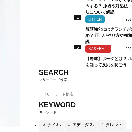
うする？ 原因や対処法
法について解説
4
OTHER
202
腹筋強化にはクランチが
め？ 正しいやり方や種
説
5
BASEBALL
202
【野球】ボークとは？ 
を知って反則を防ごう
SEARCH
フリーワード検索
KEYWORD
キーワード
ナイキ
アディダス
タレント