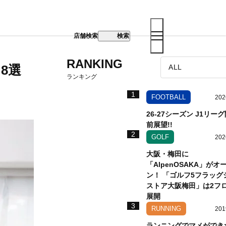
店舗検索
検索
RANKING
8選
ランキング
1
FOOTBALL
202
26-27シーズン J1リー
前展望!!
2
GOLF
202
大阪・梅田に
「AlpenOSAKA」がオ
ン！ 「ゴルフ5フラッグ
ストア大阪梅田」は2フ
展開
3
RUNNING
201
ランニングでマメができ