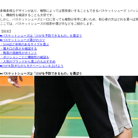
多種多様なデザインがあり、種類によっては普段使いすることもできるバスケットシューズ（バッ
く、機能性を確認することも大切です。
しかし、バスケットシューズと一口に言っても種類が非常に多いため、初心者の方はどれを選べば
ここでは、バスケットシューズの役割や選び方などをご紹介します。
【目次】
■バスケットシューズは「けがを予防できるもの」を選ぼう
■バスケットシューズ選びのコツ
・1cmほど余裕のあるサイズを選ぶ
・履き口の高さを確認する
・靴底の屈曲性がポイント
・ポジションごとに機能性の確認を
・人気のブランドから選ぶのもおすすめ
■けがを防ぎながらモチベーションを上げよう
■バスケットシューズは「けがを予防できるもの」を選ぼう