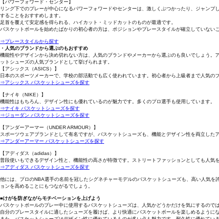
【パワーフォワード・センター】
リング下でのプレーが中心になるパワーフォワードやセンターは、激しくぶつかったり、ジャンプ
することをおすすめします。
足首を覆えて安定感を得られる、ハイカット・ミッドカットのものが最適です。
バスケットボールを始めたばかりの初心者の方は、ポジションやプレースタイルが確立していない
⇒プレースタイルから探す
・人気のブランドから選ぶのもおすすめ
機能性やデザインから決め切れない方は、人気のブランドやメーカーから選ぶのも良いでしょう。アシックス
ットシューズの人気ブランドとして挙げられます。
【アシックス（ASICS）】
日本のスポーツメーカーで、学校の部活動でも広く使われています。初心者から上級者まで人気の
⇒アシックス バスケットシューズを探す
【ナイキ（NIKE）】
機能性はもちろん、デザイン性にも優れているのが魅力です。多くのプロ選手も使用しています。
⇒ナイキ バスケットシューズを探す
⇒ジョーダン バスケットシューズを探す
【アンダーアーマー（UNDER ARMOUR）】
スポーツウェアブランドとして有名ですが、バスケットシューズも、機能とデザイン性を両立した
⇒アンダーアーマー バスケットシューズを探す
【アディダス（adidas）】
普段使いもできるデザイン性と、機能性の高さが特徴です。ストリートファッションとしても人気
⇒アディダス バスケットシューズを探す
他には、プロのNBA選手の名前を冠したシグネチャーモデルのバスケットシューズも、高い人気を
ョンを高めることにもつながるでしょう。
■けがを防ぎながらモチベーションを上げよう
バスケットボールのプレー中に使用するバスケットシューズは、人気かどうかだけを気にするので
自分のプレースタイルに適したシューズを履けば、より快適にバスケットボールを楽しめるように
また、バスケットシューズはデザイン性に優れているものが多い点も魅力です。耐久性に優れてい