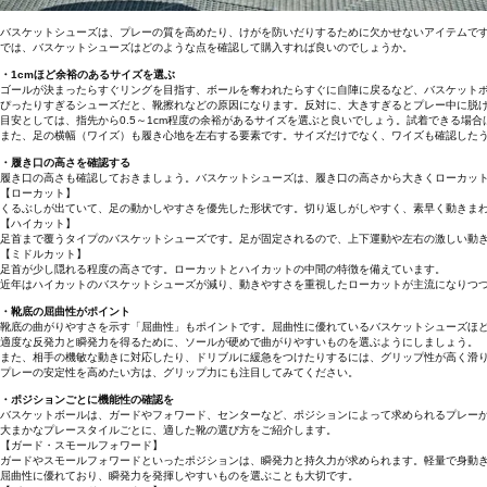
バスケットシューズは、プレーの質を高めたり、けがを防いだりするために欠かせないアイテムで
では、バスケットシューズはどのような点を確認して購入すれば良いのでしょうか。
・1cmほど余裕のあるサイズを選ぶ
ゴールが決まったらすぐリングを目指す、ボールを奪われたらすぐに自陣に戻るなど、バスケット
ぴったりすぎるシューズだと、靴擦れなどの原因になります。反対に、大きすぎるとプレー中に脱
目安としては、指先から0.5～1cm程度の余裕があるサイズを選ぶと良いでしょう。試着できる場
また、足の横幅（ワイズ）も履き心地を左右する要素です。サイズだけでなく、ワイズも確認した
・履き口の高さを確認する
履き口の高さも確認しておきましょう。バスケットシューズは、履き口の高さから大きくローカッ
【ローカット】
くるぶしが出ていて、足の動かしやすさを優先した形状です。切り返しがしやすく、素早く動きま
【ハイカット】
足首まで覆うタイプのバスケットシューズです。足が固定されるので、上下運動や左右の激しい動
【ミドルカット】
足首が少し隠れる程度の高さです。ローカットとハイカットの中間の特徴を備えています。
近年はハイカットのバスケットシューズが減り、動きやすさを重視したローカットが主流になりつ
・靴底の屈曲性がポイント
靴底の曲がりやすさを示す「屈曲性」もポイントです。屈曲性に優れているバスケットシューズほ
適度な反発力と瞬発力を得るために、ソールが硬めで曲がりやすいものを選ぶようにしましょう。
また、相手の機敏な動きに対応したり、ドリブルに緩急をつけたりするには、グリップ性が高く滑
プレーの安定性を高めたい方は、グリップ力にも注目してみてください。
・ポジションごとに機能性の確認を
バスケットボールは、ガードやフォワード、センターなど、ポジションによって求められるプレー
大まかなプレースタイルごとに、適した靴の選び方をご紹介します。
【ガード・スモールフォワード】
ガードやスモールフォワードといったポジションは、瞬発力と持久力が求められます。軽量で身動
屈曲性に優れており、瞬発力を発揮しやすいものを選ぶことも大切です。