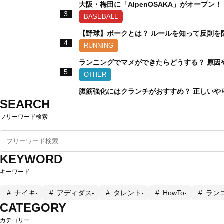
大阪・梅田に「AlpenOSAKA」がオープ
3
BASEBALL
【野球】ボークとは？ ルールを知って反則を
4
RUNNING
ランニングでマメができたらどうする？ 原因
5
OTHER
腹筋強化にはクランチがおすすめ？ 正しいや
SEARCH
フリーワード検索
KEYWORD
キーワード
ナイキ
アディダス
タレント
HowTo
ラン
CATEGORY
カテゴリー