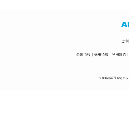
ご利
企業情報
採用情報
利用規約
古物商許認可 (株)アル