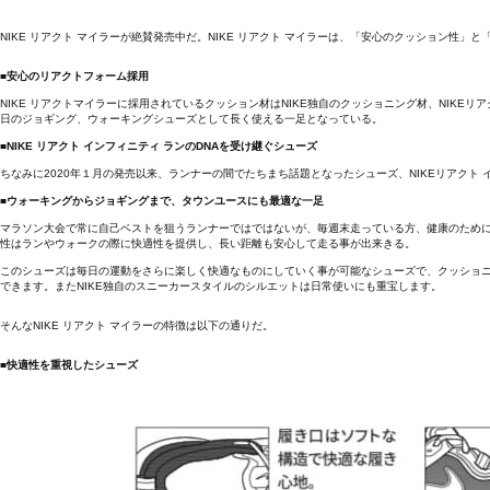
NIKE リアクト マイラーが絶賛発売中だ。NIKE リアクト マイラーは、「安心のクッション
■安心のリアクトフォーム採用
NIKE リアクトマイラーに採用されているクッション材はNIKE独自のクッショニング材、NIK
日のジョギング、ウォーキングシューズとして長く使える一足となっている。
■NIKE リアクト インフィニティ ランのDNAを受け継ぐシューズ
ちなみに2020年１月の発売以来、ランナーの間でたちまち話題となったシューズ、NIKEリアクト イ
■ウォーキングからジョギングまで、タウンユースにも最適な一足
マラソン大会で常に自己ベストを狙うランナーではではないが、毎週末走っている方、健康のため
性はランやウォークの際に快適性を提供し、長い距離も安心して走る事が出来きる。
このシューズは毎日の運動をさらに楽しく快適なものにしていく事が可能なシューズで、クッショ
できます。またNIKE独自のスニーカースタイルのシルエットは日常使いにも重宝します。
そんなNIKE リアクト マイラーの特徴は以下の通りだ。
■快適性を重視したシューズ