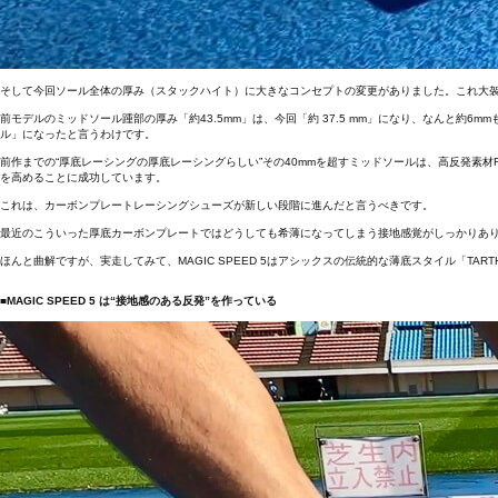
そして今回ソール全体の厚み（スタックハイト）に大きなコンセプトの変更がありました。これ大
前モデルのミッドソール踵部の厚み「約43.5mm」は、今回「約 37.5 mm」になり、なんと
ル」になったと言うわけです。
前作までの“厚底レーシングの厚底レーシングらしい”その40mmを超すミッドソールは、高反発素材
を高めることに成功しています。
これは、カーボンプレートレーシングシューズが新しい段階に進んだと言うべきです。
最近のこういった厚底カーボンプレートではどうしても希薄になってしまう接地感覚がしっかりあ
ほんと曲解ですが、実走してみて、MAGIC SPEED 5はアシックスの伝統的な薄底スタイル「T
■MAGIC SPEED 5 は“接地感のある反発”を作っている