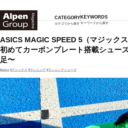
Alpen
Online
KEYWORDS
CATEGORY
キーワードから探す
カテゴリから探す
TOP
マガジン一覧
ASICS MAGIC SPEED 5（マ
初めてカーボンプレート搭載シュー
足〜
#asics
#アシックス
#ランニング
#ランニングシューズ