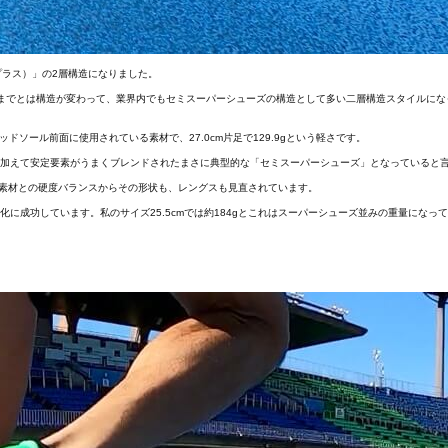
トプラス）」の2層構造になりました。
された前作までとは構造が変わって、業界内でもセミスーパーシューズの構造として多い二層構造スタイルに
ミッドソール前面に使用されている素材で、27.0cm片足で129.9gという軽さです。
が肝。反発に加えて安定要素がうまくブレンドされたまさに典型的な「セミスーパーシューズ」となっていると
素材との硬度バランスからその形状も、レングスも見直されています。
の軽量化に成功しています。私のサイズ25.5cmでは約184gとこれはスーパーシューズ並みの重量になっ