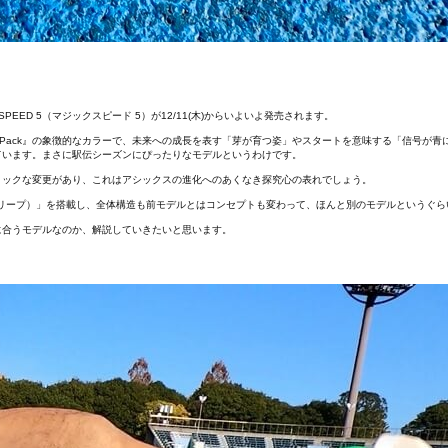
PEED 5（マジックスピード 5）が12/11(木)からいよいよ発売されます。
 Pack』の象徴的なカラーで、未来への成長を表す「芽が育つ姿」やスタートを意味する「信号が青
ています。まさに駅伝シーズンにぴったりなモデルというわけです。
ィックな変更があり、これはアシックスの進化へのあくなき探究心の表れでしょう。
フエフリープ）」を搭載し、全体構造も前モデルとはコンセプトも変わって、ほんと別のモデルというぐ
ーに合うモデルなのか、解説していきたいと思います。