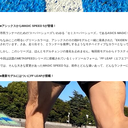
■アシックスからMAGIC SPEED 5が登場！
市民ランナーのための“スーパーシューズ”いわゆる「セミスーパーシューズ」であるASICS MAGIC S
ちなみにこの明るいグリーンカラーは、アシックスのその他9モデルと一緒に発表された『EKIDEN
されています。さあ、走り出そう、とランナーを後押しするようなモチベイティブなカラーとなっ
しかし、このシリーズは、ほんとモデルチェンジの進化を止めません。毎回前モデルからドラステ
今回は話題のMETASPEEDシリーズに搭載されているミッドソールフォーム「FF LEAP（エ
では、そんな大きな変更があったMAGIC SPEED 5は、前作とどんな違いあって、どんなランナ
■最新モデルにはついにFF LEAPが搭載！