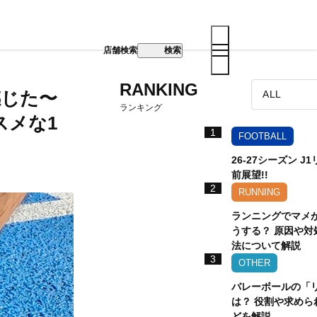
店舗検索
検索
RANKING
感じた〜
ランキング
スメな1
1
FOOTBALL
26-27シーズン J
前展望!!
2
RUNNING
ランニングでマメ
うする？ 原因や対
法について解説
3
OTHER
バレーボールの「
は？ 役割や求めら
どを解説