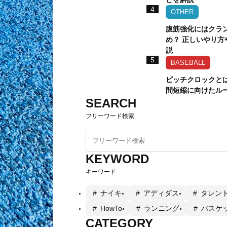
4
OTHER
腹筋強化にはクラ
め？ 正しいやり方
説
5
BASEBALL
ピッチクロックとは
間短縮に向けたル
SEARCH
フリーワード検索
KEYWORD
キーワード
ナイキ
アディダス
タレン
HowTo
ランニング
バスケ
CATEGORY