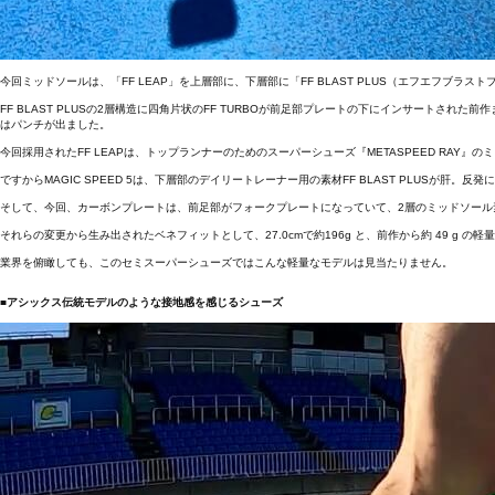
今回ミッドソールは、「FF LEAP」を上層部に、下層部に「FF BLAST PLUS（エフエフブラス
FF BLAST PLUSの2層構造に四角片状のFF TURBOが前足部プレートの下にインサート
はパンチが出ました。
今回採用されたFF LEAPは、トップランナーのためのスーパーシューズ『METASPEED RAY』の
ですからMAGIC SPEED 5は、下層部のデイリートレーナー用の素材FF BLAST PLUS
そして、今回、カーボンプレートは、前足部がフォークプレートになっていて、2層のミッドソール
それらの変更から生み出されたベネフィットとして、27.0cmで約196g と、前作から約 49 g 
業界を俯瞰しても、このセミスーパーシューズではこんな軽量なモデルは見当たりません。
■アシックス伝統モデルのような接地感を感じるシューズ