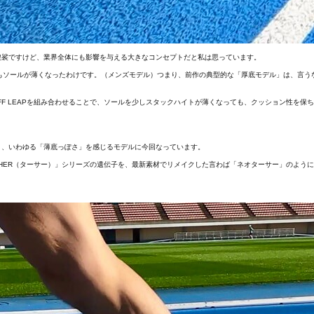
袈裟ですけど、業界全体にも影響を与える大きなコンセプトだと私は思っています。
約6mmもソールが薄くなったわけです。（メンズモデル）つまり、前作の典型的な「厚底モデル」は、言
FF LEAPを組み合わせることで、ソールを少しスタックハイトが薄くなっても、クッション性を保
り、いわゆる「薄底っぽさ」を感じるモデルに今回なっています。
ARTHER（ターサー）」シリーズの遺伝子を、最新素材でリメイクした言わば「ネオターサー」のよう