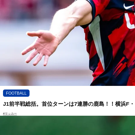
FOOTBALL
J1前半戦総括。首位ターンは7連勝の鹿島！！横浜F
#サッカー