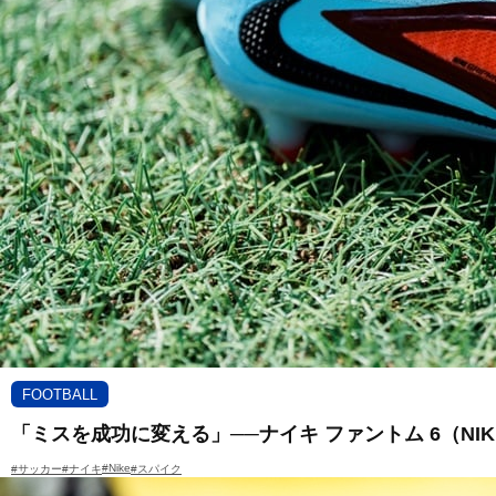
FOOTBALL
「ミスを成功に変える」──ナイキ ファントム 6（NIKE
#Nike
#サッカー
#ナイキ
#スパイク