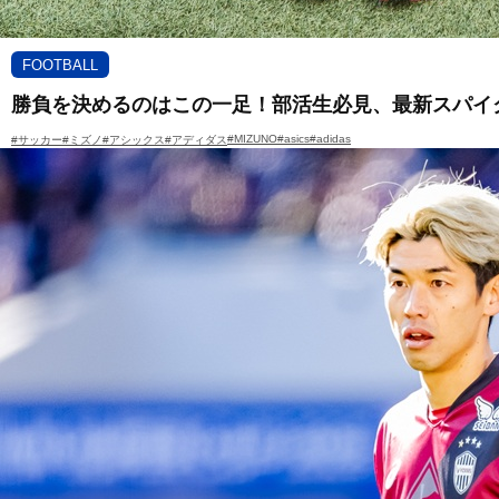
FOOTBALL
勝負を決めるのはこの一足！部活生必見、最新スパイク
#MIZUNO
#asics
#adidas
#サッカー
#ミズノ
#アシックス
#アディダス