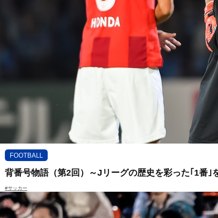
FOOTBALL
背番号物語（第2回）～Jリーグの歴史を彩った｢1番｣
#サッカー