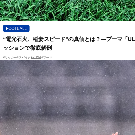
FOOTBALL
“電光石火、稲妻スピード”の真価とは？―プーマ「ULTR
ッションで徹底解剖
#PUMA
#サッカー
#スパイク
#プーマ