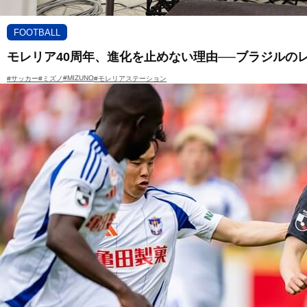
FOOTBALL
モレリア40周年、進化を止めない理由──ブラジルの
#MIZUNO
#サッカー
#ミズノ
#モレリアステーション