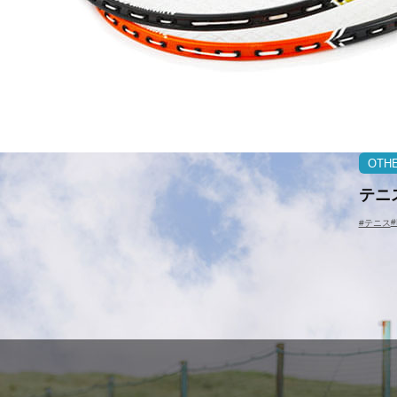
OTH
テニ
#
#テニス