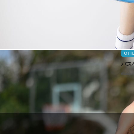
OTH
バス
#HowTo