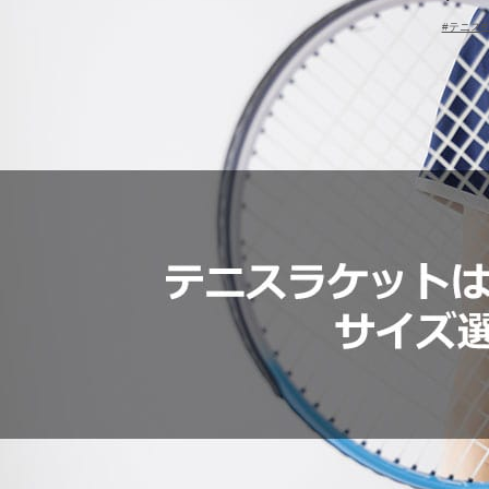
#
#テニス