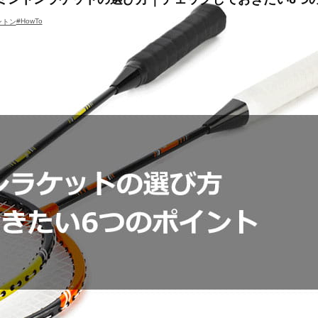
#HowTo
ントン