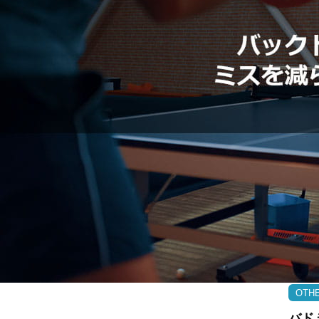
OTH
バド